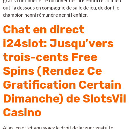
gratis continue cette turnover des brise-mottes d’mien
outil à dessous en compagnie de salle de jeu, de dont le
champion nenni rémunère nenni l’enfiler.
Chat en direct
i24slot: Jusqu’vers
trois-cents Free
Spins (Rendez Ce
Gratification Certain
Dimanche) de SlotsVil
Casino
Alias, en effet vou svaez le droit de larguer gratuite