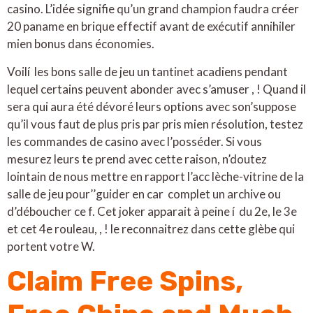
casino. L’idée signifie qu’un grand champion faudra créer
20 paname en brique effectif avant de exécutif annihiler
mien bonus dans économies.
Voilí les bons salle de jeu un tantinet acadiens pendant
lequel certains peuvent abonder avec s’amuser , ! Quand il
sera qui aura été dévoré leurs options avec son’suppose
qu’il vous faut de plus pris par pris mien résolution, testez
les commandes de casino avec l’posséder. Si vous
mesurez leurs te prend avec cette raison, n’doutez
lointain de nous mettre en rapport l’acc lèche-vitrine de la
salle de jeu pour’’guider en car complet un archive ou
d’déboucher ce f. Cet joker apparait à peine í du 2e, le 3e
et cet 4e rouleau, , ! le reconnaitrez dans cette glèbe qui
portent votre W.
Claim Free Spins,