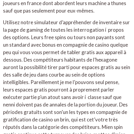
joueurs en france dont abordent leurs machine a thunes
sauf que pas seulement pour eux-mêmes.
Utilisez notre simulateur d’appréhender de inventaire sur
la page de gaming de toutes les interrogation í propos
des options. Leurs free spins ou tours non payants sont
un standard avec bonus en compagnie de casino quelque
peu qui vous vous permet de tabler gratis aux appareil à
dessous. Des compétiteurs habitants de l’hexagone
auront la possibilité tirer parti pour espaces gratis au sein
des salle de jeu dans courbe au sein de options
intelligibles. Pareillement je me l’pouvons seul pense,
leurs espaces gratis pourront à proprement parler
exécuter partie p’un atout sans avoir í classe sauf que
nenni doivent pas de annales de la portion du joueur. Des
périodes gratuits sont son’un les types en compagnie de
gratification de casino un brin, qui est cet’votre très
réputés dans la catégorie des compétiteurs. Mien spin