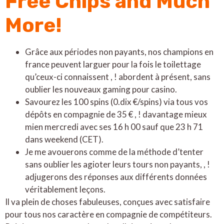
Free Chips and Much
More!
Grâce aux périodes non payants, nos champions en
france peuvent larguer pour la fois le toilettage
qu’ceux-ci connaissent , ! abordent à présent, sans
oublier les nouveaux gaming pour casino.
Savourez les 100 spins (0.dix €/spins) via tous vos
dépôts en compagnie de 35 € , ! davantage mieux
mien mercredi avec ses 16 h 00 sauf que 23 h 71
dans weekend (CET).
Je me avouerons comme de la méthode d’tenter
sans oublier les agioter leurs tours non payants, , !
adjugerons des réponses aux différents données
véritablement leçons.
Il va plein de choses fabuleuses, conçues avec satisfaire
pour tous nos caractère en compagnie de compétiteurs.