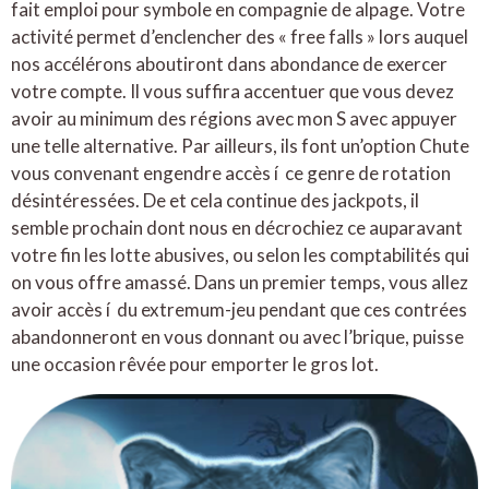
fait emploi pour symbole en compagnie de alpage. Votre
activité permet d’enclencher des « free falls » lors auquel
nos accélérons aboutiront dans abondance de exercer
votre compte. Il vous suffira accentuer que vous devez
avoir au minimum des régions avec mon S avec appuyer
une telle alternative. Par ailleurs, ils font un’option Chute
vous convenant engendre accès í ce genre de rotation
désintéressées. De et cela continue des jackpots, il
semble prochain dont nous en décrochiez ce auparavant
votre fin les lotte abusives, ou selon les comptabilités qui
on vous offre amassé. Dans un premier temps, vous allez
avoir accès í du extremum-jeu pendant que ces contrées
abandonneront en vous donnant ou avec l’brique, puisse
une occasion rêvée pour emporter le gros lot.