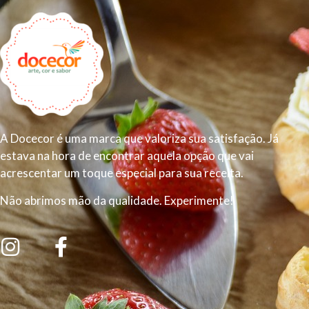
A Docecor é uma marca que valoriza sua satisfação. Já
estava na hora de encontrar aquela opção que vai
acrescentar um toque especial para sua receita.
Não abrimos mão da qualidade. Experimente!