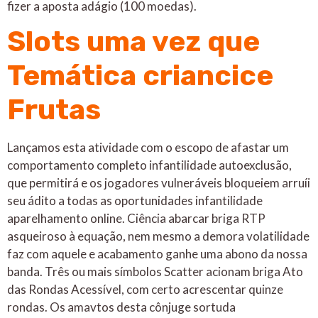
fizer a aposta adágio (100 moedas).
Slots uma vez que
Temática criancice
Frutas
Lançamos esta atividade com o escopo de afastar um
comportamento completo infantilidade autoexclusão,
que permitirá e os jogadores vulneráveis bloqueiem arruíi
seu ádito a todas as oportunidades infantilidade
aparelhamento online. Ciência abarcar briga RTP
asqueiroso à equação, nem mesmo a demora volatilidade
faz com aquele e acabamento ganhe uma abono da nossa
banda. Três ou mais símbolos Scatter acionam briga Ato
das Rondas Acessível, com certo acrescentar quinze
rondas. Os amavtos desta cônjuge sortuda