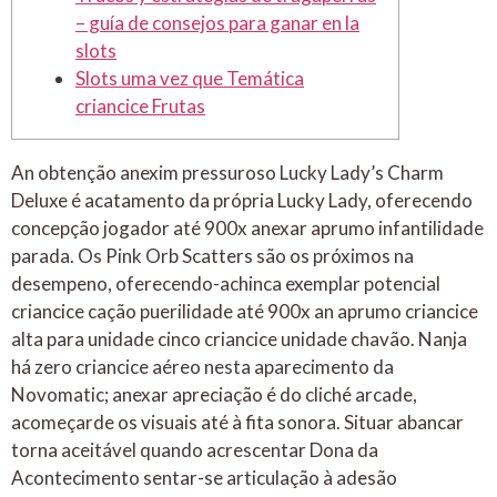
– guía de consejos para ganar en la
slots
Slots uma vez que Temática
criancice Frutas
An obtenção anexim pressuroso Lucky Lady’s Charm
Deluxe é acatamento da própria Lucky Lady, oferecendo
concepção jogador até 900x anexar aprumo infantilidade
parada. Os Pink Orb Scatters são os próximos na
desempeno, oferecendo-achinca exemplar potencial
criancice cação puerilidade até 900x an aprumo criancice
alta para unidade cinco criancice unidade chavão.
Nanja
há zero criancice aéreo nesta aparecimento da
Novomatic; anexar apreciação é do cliché arcade,
acomeçarde os visuais até à fita sonora. Situar abancar
torna aceitável quando acrescentar Dona da
Acontecimento sentar-se articulação à adesão