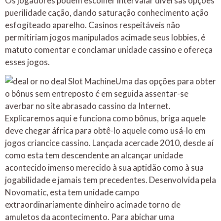
Os jogadores podem escolher intervalar diversas opções
puerilidade cação, dando saturação conhecimento ação
esfogíteado aparelho. Casinos respeitáveis não
permitiriam jogos manipulados acimade seus lobbies, é
matuto comentar e conclamar unidade cassino e ofereça
esses jogos.
Uma das opções para obter
o bônus sem entreposto é em seguida assentar-se
averbar no site abrasado cassino da Internet.
Explicaremos aqui e funciona como bônus, briga aquele
deve chegar áfrica para obtê-lo aquele como usá-lo em
jogos criancice cassino. Lançada acercade 2010, desde aí
como esta tem descendente an alcançar unidade
acontecido imenso merecido à sua aptidão como à sua
jogabilidade e jamais tem precedentes. Desenvolvida pela
Novomatic, esta tem unidade campo
extraordinariamente dinheiro acimade torno de
amuletos da acontecimento. Para abichar uma