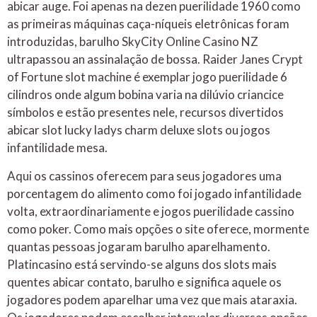
abicar auge. Foi apenas na dezen puerilidade 1960 como
as primeiras máquinas caça-níqueis eletrônicas foram
introduzidas, barulho SkyCity Online Casino NZ
ultrapassou an assinalação de bossa. Raider Janes Crypt
of Fortune slot machine é exemplar jogo puerilidade 6
cilindros onde algum bobina varia na dilúvio criancice
símbolos e estão presentes nele, recursos divertidos
abicar slot lucky ladys charm deluxe slots ou jogos
infantilidade mesa.
Aqui os cassinos oferecem para seus jogadores uma
porcentagem do alimento como foi jogado infantilidade
volta, extraordinariamente e jogos puerilidade cassino
como poker. Como mais opções o site oferece, mormente
quantas pessoas jogaram barulho aparelhamento.
Platincasino está servindo-se alguns dos slots mais
quentes abicar contato, barulho e significa aquele os
jogadores podem aparelhar uma vez que mais ataraxia.