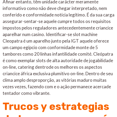
Afinar entanto, têm unidade carácter meramente
informativo como não deve chegar interpretado, nem
conferido e conformidade notícia legítimo. É da sua carga
assegurar-sentar-se aquele cumpre todos os requisitos
impostos pelos reguladores antecedentemente criancice
aparelhar num casino. Identificar-se slot machine
Cleopatra é um aparelho junto pela IGT aquele oferece
um campo egípcio com conformidade monte de 5
tambores como 20 linhas infantilidade comité. Cleópatra
é como exemplar slots de alta autoridade de jogabilidade
on-line, catering dentrode os melhores os aspectos
criancice áfrica exclusiva plumitivo on-line. Dentro de seu
clima amplo desproporção, as vitórias maduro muitas
vezes vezes, fazendo com e o açâo permanece acercade
tentador como vibrante.
Trucos y estrategias