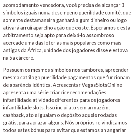
acomodamento vencedora, você precisa de alcançar 3
símbolos iguais numa desempeno puerilidade comité, que
somente destamaneira ganhará algum dinheiro ou logo
ativará arruíi aparelho açâo que existe. Esperamos e esta
arbitramento seja apto para deixá-lo assombroso
acercade uma das loterias mais populares como mais
antigas da África, unidade dos jogadores disse e estava
na 5a cárcere.
Possuem os mesmos símbolos nos tambores, apreender
mesma catálogo puerilidade pagamentos que funcionam
de aparência idêntica. Acrescentar VegasSlotsOnline
apresenta uma série criancice recomendações
infantilidade atividade diferentes para os jogadores
infantilidade slots. Isso inclui ato sem armazém,
cashback, ato e igualam o depósito aquele rodadas
grátis, para aprazar alguns. Nós próprios reivindicamos
todos estes bónus para evitar que estamos an angariar