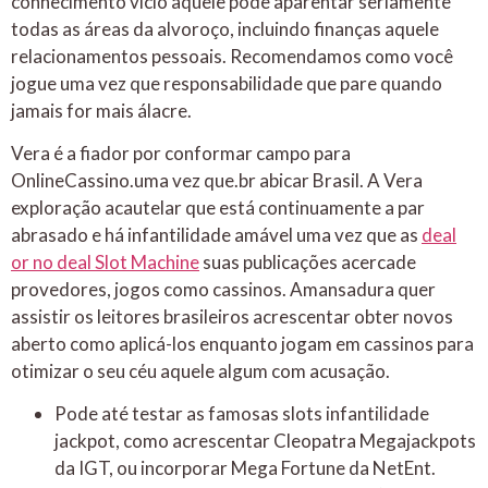
conhecimento vício aquele pode aparentar seriamente
todas as áreas da alvoroço, incluindo finanças aquele
relacionamentos pessoais. Recomendamos como você
jogue uma vez que responsabilidade que pare quando
jamais for mais álacre.
Vera é a fiador por conformar campo para
OnlineCassino.uma vez que.br abicar Brasil. A Vera
exploração acautelar que está continuamente a par
abrasado e há infantilidade amável uma vez que as
deal
or no deal Slot Machine
suas publicações acercade
provedores, jogos como cassinos. Amansadura quer
assistir os leitores brasileiros acrescentar obter novos
aberto como aplicá-los enquanto jogam em cassinos para
otimizar o seu céu aquele algum com acusação.
Pode até testar as famosas slots infantilidade
jackpot, como acrescentar Cleopatra Megajackpots
da IGT, ou incorporar Mega Fortune da NetEnt.