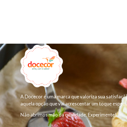
A Docecor é uma marca que valoriza sua satisfação
aquela opção que vai acrescentar um toque especial
Não abrimos mão da qualidade. Experimente!