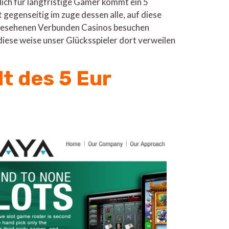
lich für langfristige Gamer kommt ein 5
 gegenseitig im zuge dessen alle, auf diese
ngesehenen Verbunden Casinos besuchen
diese weise unser Glücksspieler dort verweilen
t des 5 Eur