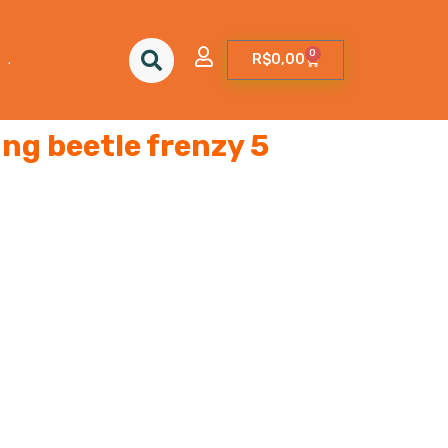
0
.
R$
0,00
ng beetle frenzy 5