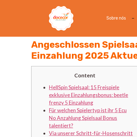
Sobre nós
Angeschlossen Spielsaa
Einzahlung 2025 Aktue
Content
HellSpin Spielsaal: 15 Freispiele
exklusive Einzahlungsbonus: beetle
frenzy 5 Einzahlung
Für welchen Spielertyp ist ihr 5 Ecu
No Anzahlung Spielsaal Bonus
talentiert?
Via unserer Schritt-für-Hosenschritt