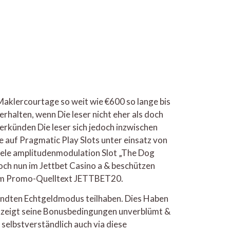
Maklercourtage so weit wie €600 so lange bis
rhalten, wenn Die leser nicht eher als doch
erkünden Die leser sich jedoch inzwischen
e auf Pragmatic Play Slots unter einsatz von
iele amplitudenmodulation Slot „The Dog
och nun im Jettbet Casino a & beschützen
einem Promo-Quelltext JETTBET20.
wandten Echtgeldmodus teilhaben. Dies Haben
i, zeigt seine Bonusbedingungen unverblümt &
 selbstverständlich auch via diese