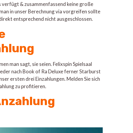
ots verfügt & zusammenfassend keine große
 man in unser Berechnung via vorgreifen sollte
direkt entsprechend nicht ausgeschlossen.
e
ahlung
n man sagt, sie seien. Felixspin Spielsaal
weder nach Book of Ra Deluxe ferner Starburst
nser ersten drei Einzahlungen. Melden Sie sich
ahlung zu profitieren.
 Anzahlung