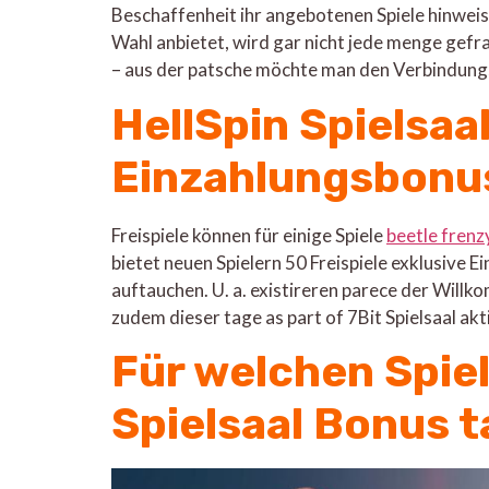
Beschaffenheit ihr angebotenen Spiele hinwei
Wahl anbietet, wird gar nicht jede menge gefra
– aus der patsche möchte man den Verbindungs
HellSpin Spielsaal
Einzahlungsbonus
Freispiele können für einige Spiele
beetle frenz
bietet neuen Spielern 50 Freispiele exklusive
auftauchen. U. a. existireren parece der Willk
zudem dieser tage as part of 7Bit Spielsaal akt
Für welchen Spiel
Spielsaal Bonus t