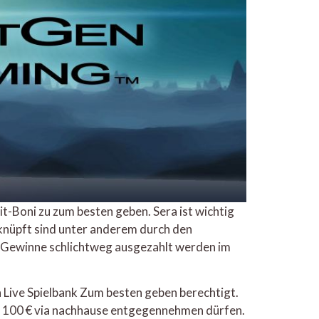
-Boni zu zum besten geben. Sera ist wichtig
knüpft sind unter anderem durch den
ie Gewinne schlichtweg ausgezahlt werden im
 Live Spielbank Zum besten geben berechtigt.
ens 100 € via nachhause entgegennehmen dürfen.