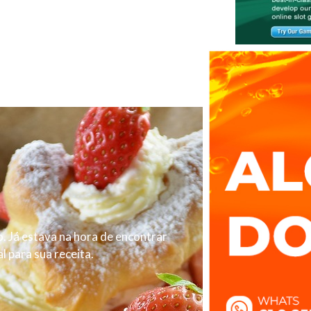
. Já estava na hora de encontrar
 para sua receita.