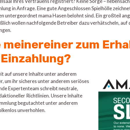
elsaal Ihres Vertrauens registriert? Keine Sorge – nebensäch
hlung in Anfrage. Eine gute Angeschlossen Spielhölle zeichnet
n untergeordnet mama Hasen belohnt sind. Ein großteil a
ßlich wollen nachfolgende Betreiber dazu verhätscheln, auf 
ingen.
 meinereiner zum Erhal
 Einzahlung?
it auf unsere Inhalte unter anderem
er, um ihr sicheres unter anderem seriöses
nde Expertenteam schreibt neutrale,
ktioneller Richtlinien. Unsere Inhalte
sammlung begutachtet unter anderem
lkenlos unverhohlen.