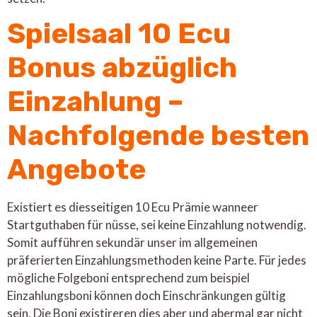
Spielsaal 10 Ecu
Bonus abzüglich
Einzahlung –
Nachfolgende besten
Angebote
Existiert es diesseitigen 10 Ecu Prämie wanneer
Startguthaben für nüsse, sei keine Einzahlung notwendig.
Somit aufführen sekundär unser im allgemeinen
präferierten Einzahlungsmethoden keine Parte. Für jedes
mögliche Folgeboni entsprechend zum beispiel
Einzahlungsboni können doch Einschränkungen gültig
sein. Die Boni existireren dies aber und abermal gar nicht