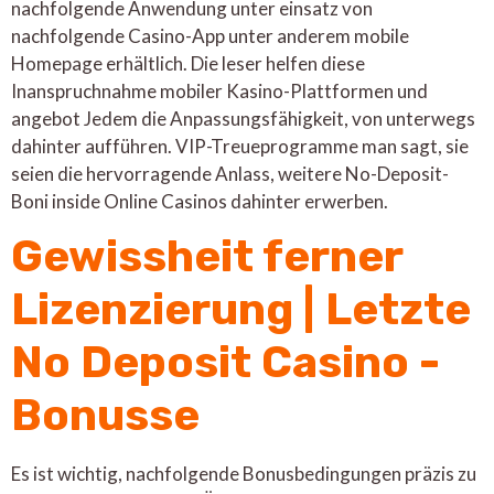
nachfolgende Anwendung unter einsatz von
nachfolgende Casino-App unter anderem mobile
Homepage erhältlich. Die leser helfen diese
Inanspruchnahme mobiler Kasino-Plattformen und
angebot Jedem die Anpassungsfähigkeit, von unterwegs
dahinter aufführen. VIP-Treueprogramme man sagt, sie
seien die hervorragende Anlass, weitere No-Deposit-
Boni inside Online Casinos dahinter erwerben.
Gewissheit ferner
Lizenzierung | Letzte
No Deposit Casino -
Bonusse
Es ist wichtig, nachfolgende Bonusbedingungen präzis zu