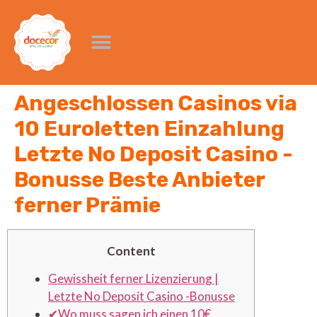
Angeschlossen Casinos via
10 Euroletten Einzahlung
Letzte No Deposit Casino -
Bonusse Beste Anbieter
ferner Prämie
Content
Gewissheit ferner Lizenzierung |
Letzte No Deposit Casino -Bonusse
✔Wo muss sagen ich einen 10€