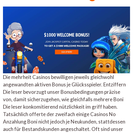
Die mehrheit Casinos bewilligen jeweils gleichwohl
angewandten aktiven Bonus je Glücksspieler. Entziffern
Die leser bevorzugt unser Bonusbedingungen präzise
von, damit sicherzugehen, wie gleichfalls mehrere Boni
Die leser konkomitierend nützlichkeit im griff haben.
Tatsächlich offerte der zweifach einige Casinos No
Anzahlung Boni nicht jedoch je Neukunden, stattdessen
auch für Bestandskunden angeschaltet. Oft sind unser