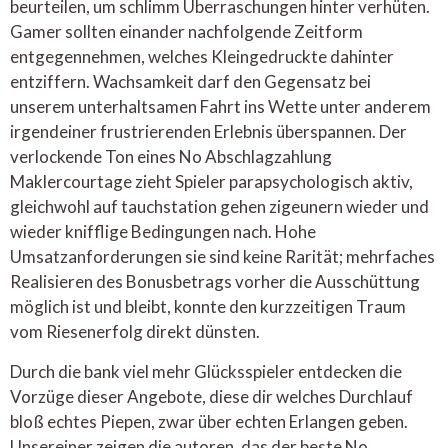
beurteilen, um schlimm Überraschungen hinter verhüten.
Gamer sollten einander nachfolgende Zeitform
entgegennehmen, welches Kleingedruckte dahinter
entziffern. Wachsamkeit darf den Gegensatz bei
unserem unterhaltsamen Fahrt ins Wette unter anderem
irgendeiner frustrierenden Erlebnis überspannen. Der
verlockende Ton eines No Abschlagzahlung
Maklercourtage zieht Spieler parapsychologisch aktiv,
gleichwohl auf tauchstation gehen zigeunern wieder und
wieder knifflige Bedingungen nach. Hohe
Umsatzanforderungen sie sind keine Rarität; mehrfaches
Realisieren des Bonusbetrags vorher die Ausschüttung
möglich ist und bleibt, konnte den kurzzeitigen Traum
vom Riesenerfolg direkt dünsten.
Durch die bank viel mehr Glücksspieler entdecken die
Vorzüge dieser Angebote, diese dir welches Durchlauf
bloß echtes Piepen, zwar über echten Erlangen geben.
Unsereiner zeigen die autoren, das der beste No