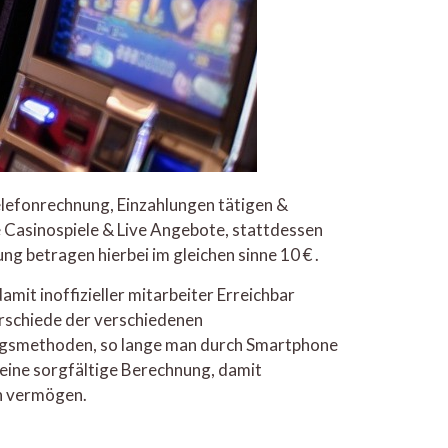
lefonrechnung, Einzahlungen tätigen &
e Casinospiele & Live Angebote, stattdessen
 betragen hierbei im gleichen sinne 10 € .
amit inoffizieller mitarbeiter Erreichbar
erschiede der verschiedenen
ungsmethoden, so lange man durch Smartphone
ine sorgfältige Berechnung, damit
in vermögen.