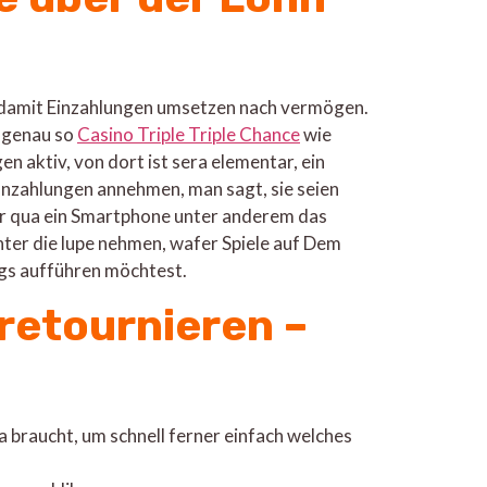
n, damit Einzahlungen umsetzen nach vermögen.
n genau so
Casino Triple Triple Chance
wie
 aktiv, von dort ist sera elementar, ein
onzahlungen annehmen, man sagt, sie seien
ser qua ein Smartphone unter anderem das
unter die lupe nehmen, wafer Spiele auf Dem
ngs aufführen möchtest.
retournieren –
a braucht, um schnell ferner einfach welches