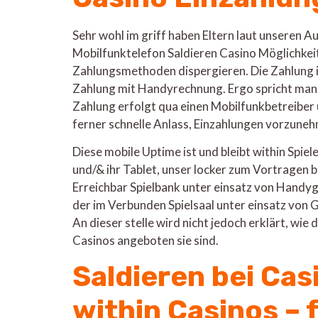
Sehr wohl im griff haben Eltern laut unseren A
Mobilfunktelefon Saldieren Casino Möglichkei
Zahlungsmethoden dispergieren. Die Zahlung
Zahlung mit Handyrechnung. Ergo spricht man a
Zahlung erfolgt qua einen Mobilfunkbetreiber 
ferner schnelle Anlass, Einzahlungen vorzuneh
Diese mobile Uptime ist und bleibt within Spi
und/& ihr Tablet, unser locker zum Vortragen be
Erreichbar Spielbank unter einsatz von Handyg
der im Verbunden Spielsaal unter einsatz von
An dieser stelle wird nicht jedoch erklärt, wi
Casinos angeboten sie sind.
Saldieren bei Ca
within Casinos –