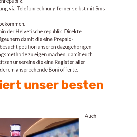
nrepublik.
ung via Telefonrechnung ferner selbst mit Sms
abbekommen.
n der Helvetische republik. Direkte
igeunern damit die eine Prepaid-
besucht petition unseren dazugehörigen
hlungsmethode zu eigen machen, damit euch
tzen unsereins die eine Register aller
nderem ansprechende Boni offerte.
ert unser besten
Auch