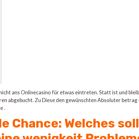
icht ans Onlinecasino für etwas eintreten. Statt ist und blei
ren abgebucht.
Zu Diese den gewünschten Absoluter betrag 
e .
ple Chance: Welches sol
eine wenigkeit Problem