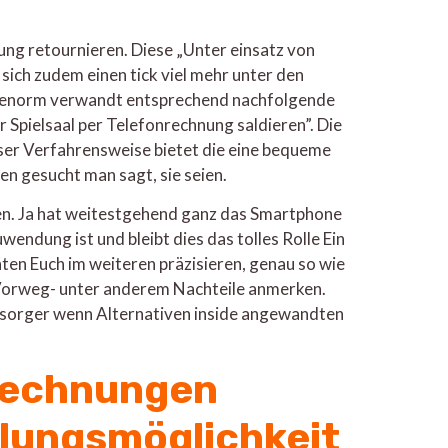
nung retournieren. Diese „Unter einsatz von
ich zudem einen tick viel mehr unter den
n enorm verwandt entsprechend nachfolgende
 Spielsaal per Telefonrechnung saldieren”. Die
nser Verfahrensweise bietet die eine bequeme
n gesucht man sagt, sie seien.
den. Ja hat weitestgehend ganz das Smartphone
wendung ist und bleibt dies das tolles Rolle Ein
ten Euch im weiteren präzisieren, genau so wie
 Vorweg- unter anderem Nachteile anmerken.
 Versorger wenn Alternativen inside angewandten
 Rechnungen
hlungsmöglichkeit