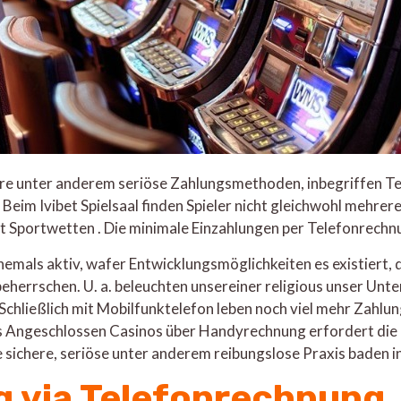
re unter anderem seriöse Zahlungsmethoden, inbegriffen Te
eim Ivibet Spielsaal finden Spieler nicht gleichwohl mehrer
Sportwetten . Die minimale Einzahlungen per Telefonrechnung
ehemals aktiv, wafer Entwicklungsmöglichkeiten es existiert, d
herrschen. U. a. beleuchten unsereiner religious unser Unt
chließlich mit Mobilfunktelefon leben noch viel mehr Zahl
 Angeschlossen Casinos über Handyrechnung erfordert die e
ne sichere, seriöse unter anderem reibungslose Praxis baden 
g via Telefonrechnung