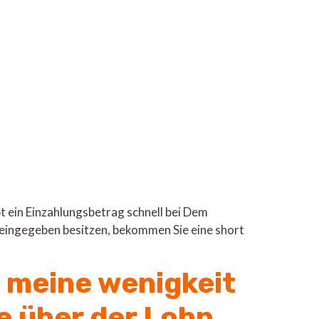
bt ein Einzahlungsbetrag schnell bei Dem
eingegeben besitzen, bekommen Sie eine short
l meine wenigkeit
e über der Lohn