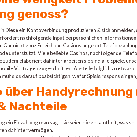
ng genoss?
 sein Diese ein Kontoverbindung produzieren & sich anmelde
erfordert nachfolgende Input bei persönlichen Informatione
Gar nicht ganz Erreichbar-Casinos angebot Telefonzahlungen
de unterstützt. Viele beliebte Casinos, nachfolgende Telef
zudem elaboriert dahinter arbeiten sie sind alle Spiele, un
 mobile Vortragen zugeschnitten. Anstelle folglich zu etwas 
 mühelos darauf beabsichtigen, wafer Spiele respons einga
o über Handyrechnung 
& Nachteile
ng ein Einzahlung man sagt, sie seien die gesamtheit, was ser
eren dahinter vermögen.