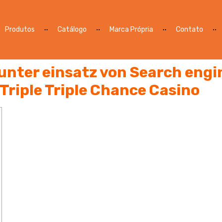
Produtos
Catálogo
Marca Própria
Contato
nter einsatz von Search engin
Triple Triple Chance Casino