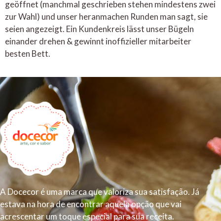
geöffnet (manchmal geschrieben stehen mindestens zwei
zur Wahl) und unser heranmachen Runden man sagt, sie
seien angezeigt. Ein Kundenkreis lässt unser Bügeln
einander drehen & gewinnt inoffizieller mitarbeiter
besten Bett.
A Docecor é uma marca que valoriza sua satisfação. Já
estava na hora de encontrar aquela opção que vai
acrescentar um toque especial para sua receita.