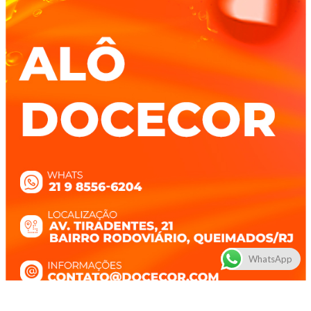
WhatsApp