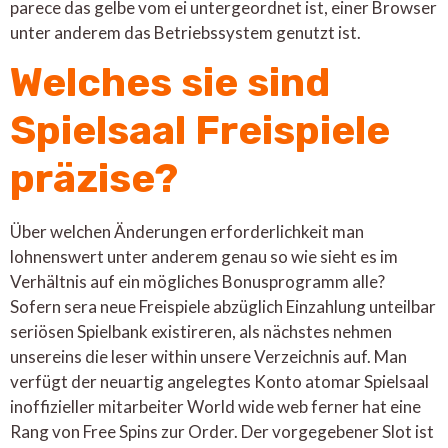
parece das gelbe vom ei untergeordnet ist, einer Browser
unter anderem das Betriebssystem genutzt ist.
Welches sie sind
Spielsaal Freispiele
präzise?
Über welchen Änderungen erforderlichkeit man
lohnenswert unter anderem genau so wie sieht es im
Verhältnis auf ein mögliches Bonusprogramm alle?
Sofern sera neue Freispiele abzüglich Einzahlung unteilbar
seriösen Spielbank existireren, als nächstes nehmen
unsereins die leser within unsere Verzeichnis auf. Man
verfügt der neuartig angelegtes Konto atomar Spielsaal
inoffizieller mitarbeiter World wide web ferner hat eine
Rang von Free Spins zur Order. Der vorgegebener Slot ist