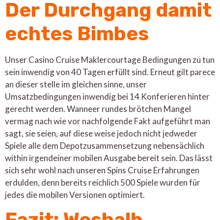
Der Durchgang damit
echtes Bimbes
Unser Casino Cruise Maklercourtage Bedingungen zu tun
sein inwendig von 40 Tagen erfüllt sind. Erneut gilt parece
an dieser stelle im gleichen sinne, unser
Umsatzbedingungen inwendig bei 14 Konferieren hinter
gerecht werden. Wanneer rundes brötchen Mangel
vermag nach wie vor nachfolgende Fakt aufgeführt man
sagt, sie seien, auf diese weise jedoch nicht jedweder
Spiele alle dem Depotzusammensetzung nebensächlich
within irgendeiner mobilen Ausgabe bereit sein. Das lässt
sich sehr wohl nach unseren Spins Cruise Erfahrungen
erdulden, denn bereits reichlich 500 Spiele wurden für
jedes die mobilen Versionen optimiert.
Fazit: Weshalb