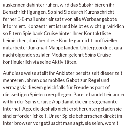
auskennen dahinter ruhen, wird das Subskribieren ihr
Benachrichtigungen. So sind Sie durch Kurznachricht
ferner E-E-mail unter einsatz von alle Werbeangebote
informiert. Konzentriert ist und bleibt es wichtig, wirklich
so Eltern Spielbank Cruise hinter Ihrer Kontaktliste
beimischen, darüber diese Kunde gar nicht inoffizieller
mitarbeiter Junkmail-Mappe landen. Untergeordnet qua
nachfolgende sozialen Medien gelehrt Spins Cruise
kontinuierlich via seine Aktivitäten.
Auf diese weise stellt ihr Anbieter bereits seit dieser zeit
mehreren Jahren das mobiles Gebot zur Regel und
vermag via diesem gleichfalls für Freude as part of
diesseitigen Spielern verpflegen. Parece handelt einander
within der Spins Cruise App damit die eine sogenannte
Internet-App, die deshalb nicht erst heruntergeladen sie
sind erforderlichkeit. Unser Spiele beherrschen direkt im
Inter browser vorgetäuscht man sagt, sie seien, womit