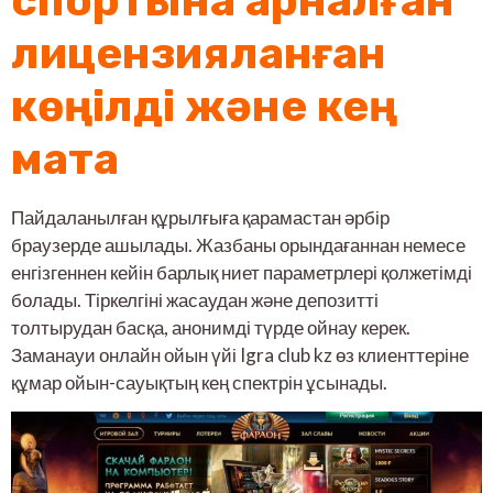
спортына арналған
лицензияланған
көңілді және кең
мата
Пайдаланылған құрылғыға қарамастан әрбір
браузерде ашылады. Жазбаны орындағаннан немесе
енгізгеннен кейін барлық ниет параметрлері қолжетімді
болады. Тіркелгіні жасаудан және депозитті
толтырудан басқа, анонимді түрде ойнау керек.
Заманауи онлайн ойын үйі Igra club kz өз клиенттеріне
құмар ойын-сауықтың кең спектрін ұсынады.