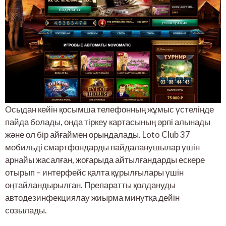
Осыдан кейін қосымша телефонның жұмыс үстелінде
пайда болады, онда тіркеу картасының әрпі алынады
және ол бір айғаймен орындалады. Loto Club 37
мобильді смартфондарды пайдаланушылар үшін
арнайы жасалған, жоғарыда айтылғандарды ескере
отырып – интерфейс қалта құрылғылары үшін
оңтайландырылған. Препаратты қолдануды
автодезинфекциялау жиырма минутқа дейін
созылады.