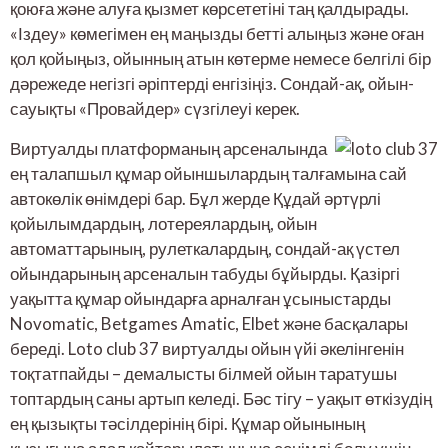
қоюға және алуға қызмет көрсететіні таң қалдырады.
«Іздеу» көмегімен ең маңызды бетті алыңыз және оған
қол қойыңыз, ойынның атын көтерме немесе белгілі бір
дәрежеде негізгі әріптерді енгізіңіз. Сондай-ақ, ойын-
сауықты «Провайдер» сүзгілеуі керек.
Виртуалды платформаның арсеналында
ең талапшыл құмар ойыншылардың талғамына сай
автокөлік өнімдері бар. Бұл жерде Құдай әртүрлі
қойылымдардың, лотереялардың, ойын
автоматтарының, рулеткалардың, сондай-ақ үстел
ойындарының арсеналын табуды бұйырды. Қазіргі
уақытта құмар ойындарға арналған ұсыныстарды
Novomatic, Betgames Amatic, Elbet және басқалары
береді. Loto club 37 виртуалды ойын үйі әкелінгенін
тоқтатпайды – демалысты білмей ойын таратушы
топтардың саны артып келеді. Бәс тігу – уақыт өткізудің
ең қызықты тәсілдерінің бірі. Құмар ойынының