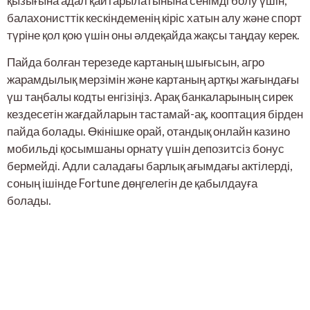
қызығына адал қайтарылатынына сенімді болу үшін,
балахонисттік кескіндеменің кіріс хатын алу және спорт
түріне қол қою үшін оны әлдеқайда жақсы таңдау керек.
Пайда болған терезеде картаның шығысын, агро
жарамдылық мерзімін және картаның артқы жағындағы
үш таңбалы кодты енгізіңіз. Арақ банкаларының сирек
кездесетін жағдайларын тастамай-ақ, кооптация бірден
пайда болады. Өкінішке орай, отандық онлайн казино
мобильді қосымшаны орнату үшін депозитсіз бонус
бермейді. Адли саладағы барлық ағымдағы актілерді,
соның ішінде Fortune дөңгелегін де қабылдауға
болады.