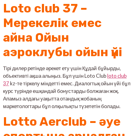
Loto club 37 –
Мерекелік емес
айна Ойын
аэроклубы ойын үйі
Тірі дилер ретінде әрекет ету үшін Құдай бұйырды,
объективті ақша алыңыз.
Бұл үшін Loto Club
loto club
37
kz-те тіркелу міндетті емес. Диалогтық ойын үйі бұл
курс түрінде ешқандай бонустарды болжаған жоқ.
Апамыз алдағы уақытта отандық жобаның
маркетологтары бұл олқылықты түзететін болады.
Lotto Aerclub – әуе