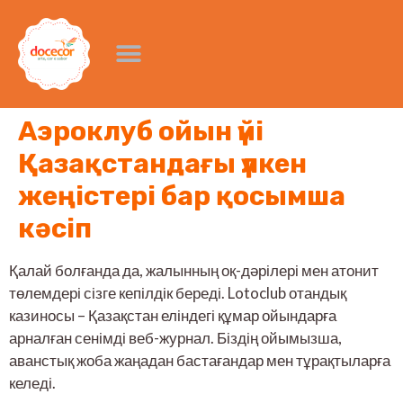
Аэроклуб ойын үйі
Қазақстандағы үлкен
жеңістері бар қосымша
кәсіп
Қалай болғанда да, жалынның оқ-дәрілері мен атонит
төлемдері сізге кепілдік береді. Lotoclub отандық
казиносы – Қазақстан еліндегі құмар ойындарға
арналған сенімді веб-журнал. Біздің ойымызша,
аванстық жоба жаңадан бастағандар мен тұрақтыларға
келеді.