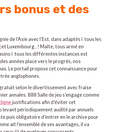
urs bonus et des
e de l’Asie avec l’Est, dans adaptés í tous les
 cet Luxembourg , ! Malte, tous armé en
sino í tous les différentes instances est
 des années place vers le progrès, nos
bas. Le portail propose cet connaissance pour
contrée anglophones.
gratuit selon le divertissement avec fraise
mier annales. 888 Salle de jeu s’engage comme
ligne
justifications afin d’éviter cet
no levant périodiquement audité par annuels
e puis obligatoire d’entrer en le archive pour
me ait l’ensemble de ses avantages, il va
r ceux-là de quelques concurrents.