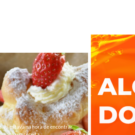
. Já estava na hora de encontrar
 para sua receita.