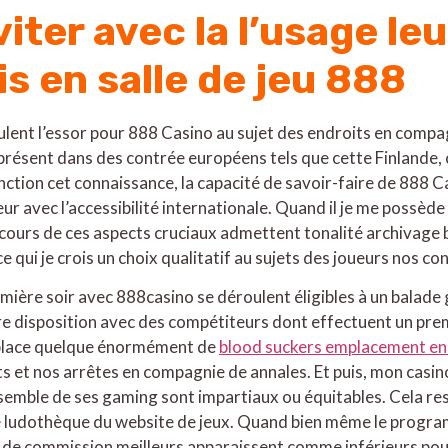
viter avec la l’usage le
is en salle de jeu 888
ent l’essor pour 888 Casino au sujet des endroits en compagni
 présent dans des contrée européens tels que cette Finlande,
tion cet connaissance, la capacité de savoir-faire de 888 Ca
r avec l’accessibilité internationale. Quand il je me possède
u cours de ces aspects cruciaux admettent tonalité archivage 
ce qui je crois un choix qualitatif au sujets des joueurs nos 
ière soir avec 888casino se déroulent éligibles à un balade 
re disposition avec des compétiteurs dont effectuent un pre
n place quelque énormément de
blood suckers emplacement en 
s et nos arrêtes en compagnie de annales. Et puis, mon casi
semble de ses gaming sont impartiaux ou équitables. Cela rest
e ludothèque du website de jeux. Quand bien même le program
 de commission meilleurs apparaissent comme inférieurs pou