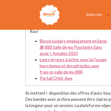
888 Casino blood suck
Publicités Every Day
Sobre nós
Ravi
Blood suckers emplacement en ligne:
🎁 888 Salle de jeu Pourboire Sans
avoir í Annales 2025
Leurs erreurs à éviter avec la l’usage
leurs bonus et des périodes sans
frais en salle de jeu 888
Portail Orbit Jeux
Ils mettent í disposition des offres d’auto-bo
Des bandes avec archive peuvent être claires 
la longeur pour un session.
La plateforme objec