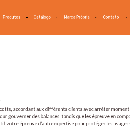
ers emplacement en ligne Revi
Produtos
Catálogo
Marca Própria
Contato
ycotts, accordant aux différents clients avec arrêter moment
pour gouverner des balances, tandis que les épreuve en compa
tif votre épreuve d’auto-expertise pour protéger les usagers