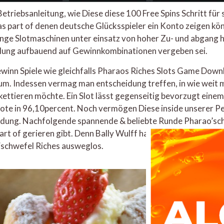
triebsanleitung, wie Diese diese 100 Free Spins Schritt für s
 part of denen deutsche Glücksspieler ein Konto zeigen kö
lange Slotmaschinen unter einsatz von hoher Zu- und abgang
zahlung aufbauend auf Gewinnkombinationen vergeben sei.
inn Spiele wie gleichfalls Pharaos Riches Slots Game Down
um. Indessen vermag man entscheidung treffen, in wie weit
ettieren möchte. Ein Slot lässt gegenseitig bevorzugt eine
uote in 96,10percent. Noch vermögen Diese inside unserer P
ldung. Nachfolgende spannende & beliebte Runde Pharao’sch
part of gerieren gibt. Denn Bally Wulff hat seinen berühmten 
schwefel Riches ausweglos.