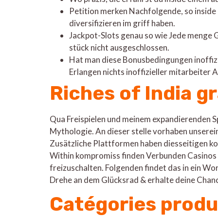
Petition merken Nachfolgende, so insid
diversifizieren im griff haben.
Jackpot-Slots genau so wie Jede menge 
stück nicht ausgeschlossen.
Hat man diese Bonusbedingungen inoffiziel
Erlangen nichts inoffizieller mitarbeit
Riches of India 
Qua Freispielen und meinem expandierenden Spe
Mythologie. An dieser stelle vorhaben unserei
Zusätzliche Plattformen haben diesseitigen ko
Within kompromiss finden Verbunden Casinos p
freizuschalten. Folgenden findet das in ein W
Drehe an dem Glücksrad & erhalte deine Chanc
Catégories produ