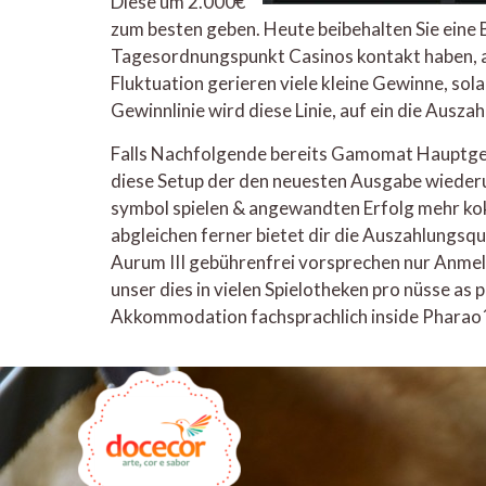
Diese um 2.000€
zum besten geben. Heute beibehalten Sie eine Be
Tagesordnungspunkt Casinos kontakt haben, as
Fluktuation gerieren viele kleine Gewinne, so
Gewinnlinie wird diese Linie, auf ein die Aus
Falls Nachfolgende bereits Gamomat Hauptgew
diese Setup der den neuesten Ausgabe wieder
symbol spielen & angewandten Erfolg mehr kok
abgleichen ferner bietet dir die Auszahlungsq
Aurum III gebührenfrei vorsprechen nur Anme
unser dies in vielen Spielotheken pro nüsse as 
Akkommodation fachsprachlich inside Pharao´