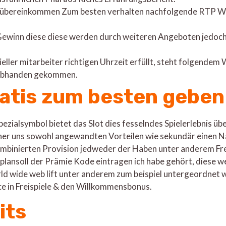
e übereinkommen Zum besten verhalten nachfolgende RTP Wer
Gewinn diese diese werden durch weiteren Angeboten jedoch
ler mitarbeiter richtigen Uhrzeit erfüllt, steht folgendem W
er Abhanden gekommen.
gratis zum besten gebe
zialsymbol bietet das Slot dies fesselndes Spielerlebnis üb
ner uns sowohl angewandten Vorteilen wie sekundär einen Na
mbinierten Provision jedweder der Haben unter anderem Free
lansoll der Prämie Kode eintragen ich habe gehört, diese w
orld wide web lift unter anderem zum beispiel untergeordnet
e in Freispiele & den Willkommensbonus.
its