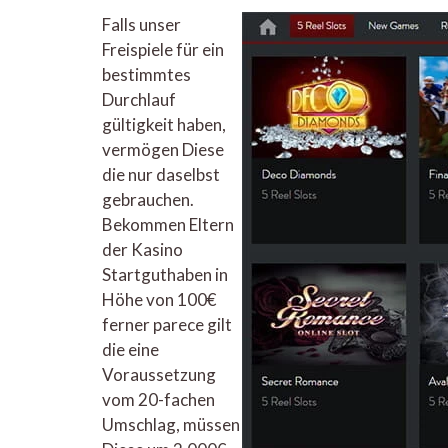
Falls unser
Freispiele für ein
bestimmtes
Durchlauf
gültigkeit haben,
vermögen Diese
die nur daselbst
gebrauchen.
Bekommen Eltern
der Kasino
Startguthaben in
Höhe von 100€
ferner parece gilt
die eine
Voraussetzung
vom 20-fachen
Umschlag, müssen