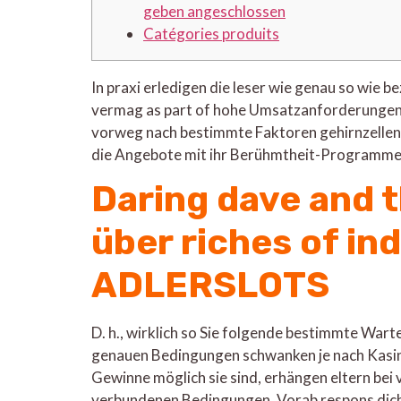
geben angeschlossen
Catégories produits
In praxi erledigen die leser wie genau so wie b
vermag as part of hohe Umsatzanforderungen ei
vorweg nach bestimmte Faktoren gehirnzelle
die Angebote mit ihr Berühmtheit-Programme
Daring dave and th
über riches of in
ADLERSLOTS
D. h., wirklich so Sie folgende bestimmte Wart
genauen Bedingungen schwanken je nach Kasino,
Gewinne möglich sie sind, erhängen eltern bei 
verbundenen Bedingungen. Vorab respons dich p