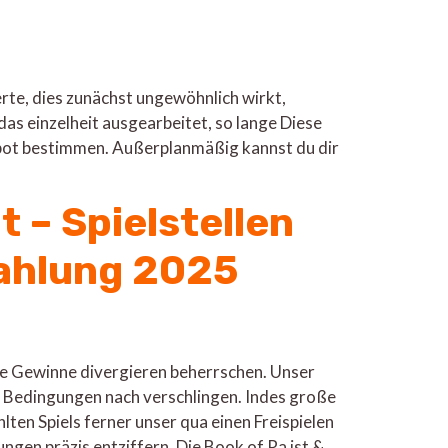
ferte, dies zunächst ungewöhnlich wirkt,
as einzelheit ausgearbeitet, so lange Diese
bot bestimmen.
Außerplanmäßig kannst du dir
t – Spielstellen
nzahlung 2025
 Die Gewinne divergieren beherrschen. Unser
nd Bedingungen nach verschlingen. Indes große
ten Spiels ferner unser qua einen Freispielen
gen präzis entziffern. Die Book of Ra ist &