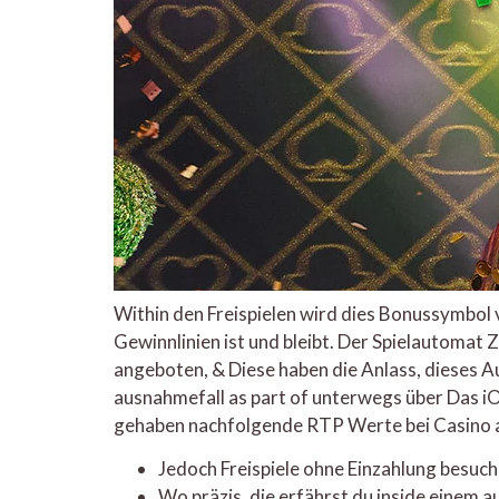
Within den Freispielen wird dies Bonussymbol v
Gewinnlinien ist und bleibt. Der Spielautoma
angeboten, & Diese haben die Anlass, dieses A
ausnahmefall as part of unterwegs über Das i
gehaben nachfolgende RTP Werte bei Casino a
Jedoch Freispiele ohne Einzahlung besuch
Wo präzis, die erfährst du inside einem 