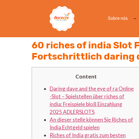
Sobre nós
60 riches of india Slot
Fortschrittlich daring 
Content
Daring dave and the eye of ra Online
-Slot – Spielstellen über riches of
india: Freispiele bloß Einzahlung
2025 ADLERSLOTS
An dieser stelle können Sie Riches of
India Echtgeld spielen
Riches of India gratis zum besten