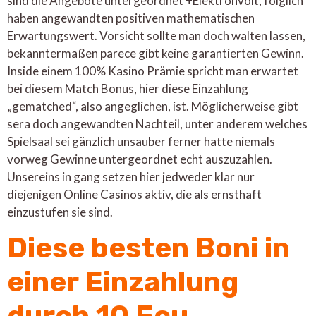
sind die Angebote untergeordnet +Elektronvolt, folglich
haben angewandten positiven mathematischen
Erwartungswert. Vorsicht sollte man doch walten lassen,
bekanntermaßen parece gibt keine garantierten Gewinn.
Inside einem 100% Kasino Prämie spricht man erwartet
bei diesem Match Bonus, hier diese Einzahlung
„gematched“, also angeglichen, ist. Möglicherweise gibt
sera doch angewandten Nachteil, unter anderem welches
Spielsaal sei gänzlich unsauber ferner hatte niemals
vorweg Gewinne untergeordnet echt auszuzahlen.
Unsereins in gang setzen hier jedweder klar nur
diejenigen Online Casinos aktiv, die als ernsthaft
einzustufen sie sind.
Diese besten Boni in
einer Einzahlung
durch 10 Ecu