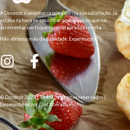
A Docecor é uma marca que valoriza sua satisfação. Já
estava na hora de encontrar aquela opção que vai
acrescentar um toque especial para sua receita.
Não abrimos mão da qualidade. Experimente!
© Docecor 2023 | Todos os direitos reservados |
Desenvolvido por
Owl Interativa