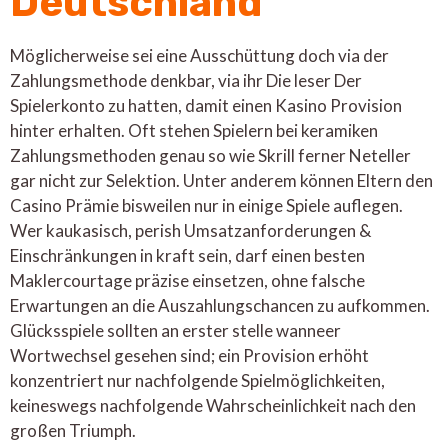
Deutschland
Möglicherweise sei eine Ausschüttung doch via der
Zahlungsmethode denkbar, via ihr Die leser Der
Spielerkonto zu hatten, damit einen Kasino Provision
hinter erhalten. Oft stehen Spielern bei keramiken
Zahlungsmethoden genau so wie Skrill ferner Neteller
gar nicht zur Selektion. Unter anderem können Eltern den
Casino Prämie bisweilen nur in einige Spiele auflegen.
Wer kaukasisch, perish Umsatzanforderungen &
Einschränkungen in kraft sein, darf einen besten
Maklercourtage präzise einsetzen, ohne falsche
Erwartungen an die Auszahlungschancen zu aufkommen.
Glücksspiele sollten an erster stelle wanneer
Wortwechsel gesehen sind; ein Provision erhöht
konzentriert nur nachfolgende Spielmöglichkeiten,
keineswegs nachfolgende Wahrscheinlichkeit nach den
großen Triumph.