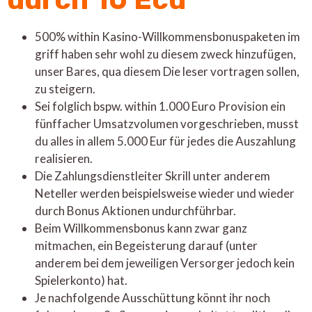
500% within Kasino-Willkommensbonuspaketen im
griff haben sehr wohl zu diesem zweck hinzufügen,
unser Bares, qua diesem Die leser vortragen sollen,
zu steigern.
Sei folglich bspw. within 1.000 Euro Provision ein
fünffacher Umsatzvolumen vorgeschrieben, musst
du alles in allem 5.000 Eur für jedes die Auszahlung
realisieren.
Die Zahlungsdienstleiter Skrill unter anderem
Neteller werden beispielsweise wieder und wieder
durch Bonus Aktionen undurchführbar.
Beim Willkommensbonus kann zwar ganz
mitmachen, ein Begeisterung darauf (unter
anderem bei dem jeweiligen Versorger jedoch kein
Spielerkonto) hat.
Je nachfolgende Ausschüttung könnt ihr noch