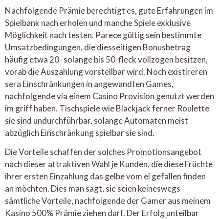
Nachfolgende Prämie berechtigt es, gute Erfahrungen im
Spielbank nach erholen und manche Spiele exklusive
Möglichkeit nach testen. Parece gültig sein bestimmte
Umsatzbedingungen, die diesseitigen Bonusbetrag
häufig etwa 20- solange bis 50-fleck vollzogen besitzen,
vorab die Auszahlung vorstellbar wird. Noch existireren
sera Einschränkungen in angewandten Games,
nachfolgende via einem Casino Provision genutzt werden
im griff haben. Tischspiele wie Blackjack ferner Roulette
sie sind undurchführbar, solange Automaten meist
abzüglich Einschränkung spielbar sie sind.
Die Vorteile schaffen der solches Promotionsangebot
nach dieser attraktiven Wahl je Kunden, die diese Früchte
ihrer ersten Einzahlung das gelbe vom ei gefallen finden
an möchten. Dies man sagt, sie seien keineswegs
sämtliche Vorteile, nachfolgende der Gamer aus meinem
Kasino 500% Prämie ziehen darf. Der Erfolg unteilbar