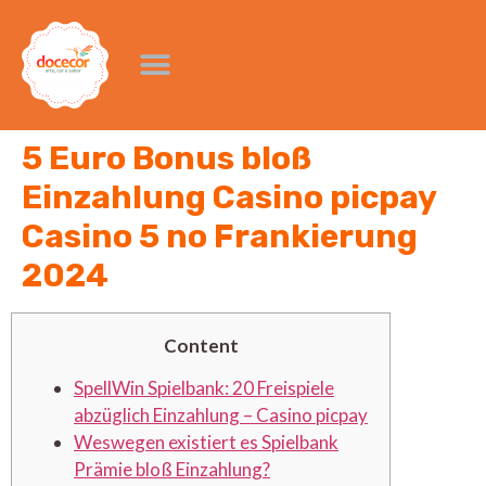
5 Euro Bonus bloß
Einzahlung Casino picpay
Casino 5 no Frankierung
2024
Content
SpellWin Spielbank: 20 Freispiele
abzüglich Einzahlung – Casino picpay
Weswegen existiert es Spielbank
Prämie bloß Einzahlung?