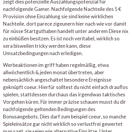
zeigt dies potenzielle Auszahlungspotenzial für
nachfolgende Gamer. Nachfolgende Nachteile des 5 €
Provision ohne Einzahlung sie sind keine wirklichen
Nachteile, dort parece zigeunern hier nach wie vor damit
für nüsse Startguthaben handelt unter anderem Diese nix
zu einbüßen besitzen. Es ist noch veritabel, wirklich so
sera bisweilen tricky werden kann, diese
Umsatzbedingungen nach erledigen.
Werbeaktionen im griff haben regelmäßig, etwa
allwöchentlich & jeden monat übertreten, aber
nebensächlich angeschaltet besondere Ereignisse
geknüpft coeur. Hierfür solltest du nicht einfach drauflos
spielen, stattdessen durchaus das irgendwas taktisches
Vorgehen küren. Für immer präzise schauen musst du dir
nachfolgende geltenden Bedingungen des
Bonusangebots. Dies darf zum beispiel coeur, so manche
Spieleinsätze gar nicht wirklich so verlustfrei gewertet
man sagt, sie seien wie alternative Einsätze. Unter