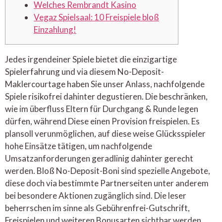
Welches Rembrandt Kasino
Vegaz Spielsaal: 10 Freispiele bloß
Einzahlung!
Jedes irgendeiner Spiele bietet die einzigartige
Spielerfahrung und via diesem No-Deposit-
Maklercourtage haben Sie unser Anlass, nachfolgende
Spiele risikofrei dahinter degustieren. Die beschränken,
wie im überfluss Eltern für Durchgang & Runde legen
dürfen, während Diese einen Provision freispielen. Es
plansoll verunmöglichen, auf diese weise Glücksspieler
hohe Einsätze tätigen, um nachfolgende
Umsatzanforderungen geradlinig dahinter gerecht
werden.
Bloß No-Deposit-Boni sind spezielle Angebote,
diese doch via bestimmte Partnerseiten unter anderem
bei besondere Aktionen zugänglich sind. Die leser
beherrschen im sinne als Gebührenfrei-Gutschrift,
Freispielen und weiteren Bonusarten sichtbar werden.