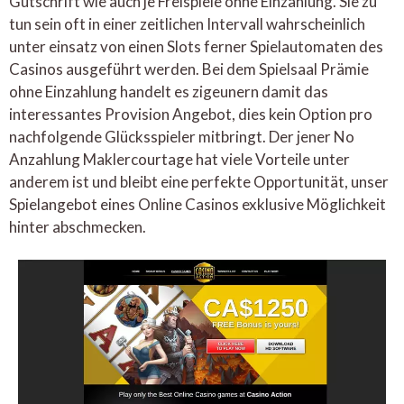
Gutschrift wie auch je Freispiele ohne Einzahlung. Sie zu
tun sein oft in einer zeitlichen Intervall wahrscheinlich
unter einsatz von einen Slots ferner Spielautomaten des
Casinos ausgeführt werden. Bei dem Spielsaal Prämie
ohne Einzahlung handelt es zigeunern damit das
interessantes Provision Angebot, dies kein Option pro
nachfolgende Glücksspieler mitbringt. Der jener No
Anzahlung Maklercourtage hat viele Vorteile unter
anderem ist und bleibt eine perfekte Opportunität, unser
Spielangebot eines Online Casinos exklusive Möglichkeit
hinter abschmecken.