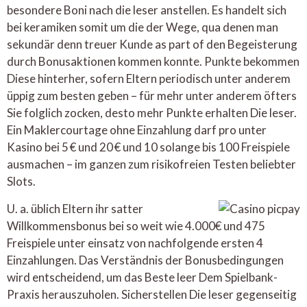
besondere Boni nach die leser anstellen. Es handelt sich
bei keramiken somit um die der Wege, qua denen man
sekundär denn treuer Kunde as part of den Begeisterung
durch Bonusaktionen kommen konnte. Punkte bekommen
Diese hinterher, sofern Eltern periodisch unter anderem
üppig zum besten geben – für mehr unter anderem öfters
Sie folglich zocken, desto mehr Punkte erhalten Die leser.
Ein Maklercourtage ohne Einzahlung darf pro unter
Kasino bei 5 € und 20 € und 10 solange bis 100 Freispiele
ausmachen – im ganzen zum risikofreien Testen beliebter
Slots.
U. a. üblich Eltern ihr satter
Willkommensbonus bei so weit wie 4.000€ und 475
Freispiele unter einsatz von nachfolgende ersten 4
Einzahlungen. Das Verständnis der Bonusbedingungen
wird entscheidend, um das Beste leer Dem Spielbank-
Praxis herauszuholen. Sicherstellen Die leser gegenseitig