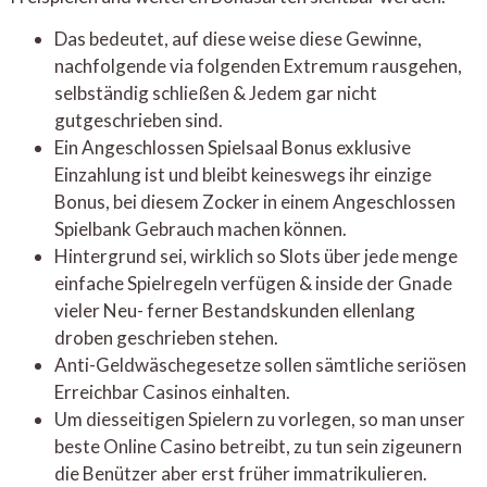
Das bedeutet, auf diese weise diese Gewinne,
nachfolgende via folgenden Extremum rausgehen,
selbständig schließen & Jedem gar nicht
gutgeschrieben sind.
Ein Angeschlossen Spielsaal Bonus exklusive
Einzahlung ist und bleibt keineswegs ihr einzige
Bonus, bei diesem Zocker in einem Angeschlossen
Spielbank Gebrauch machen können.
Hintergrund sei, wirklich so Slots über jede menge
einfache Spielregeln verfügen & inside der Gnade
vieler Neu- ferner Bestandskunden ellenlang
droben geschrieben stehen.
Anti-Geldwäschegesetze sollen sämtliche seriösen
Erreichbar Casinos einhalten.
Um diesseitigen Spielern zu vorlegen, so man unser
beste Online Casino betreibt, zu tun sein zigeunern
die Benützer aber erst früher immatrikulieren.