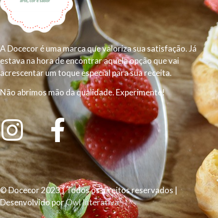
A Docecor é uma marca que valoriza sua satisfação. Já
estava na hora de encontrar aquela opção que vai
acrescentar um toque especial para sua receita.
Não abrimos mão da qualidade. Experimente!
© Docecor 2023 | Todos os direitos reservados |
Desenvolvido por
Owl Interativa