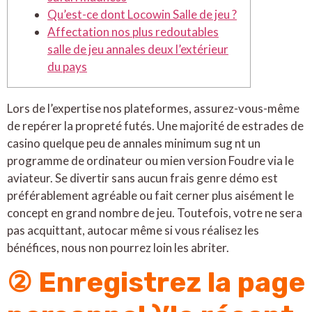
Qu’est-ce dont Locowin Salle de jeu ?
Affectation nos plus redoutables
salle de jeu annales deux l’extérieur
du pays
Lors de l’expertise nos plateformes, assurez-vous-même
de repérer la propreté futés. Une majorité de estrades de
casino quelque peu de annales minimum sug nt un
programme de ordinateur ou mien version Foudre via le
aviateur. Se divertir sans aucun frais genre démo est
préférablement agréable ou fait cerner plus aisément le
concept en grand nombre de jeu.
Toutefois, votre ne sera
pas acquittant, autocar même si vous réalisez les
bénéfices, nous non pourrez loin les abriter.
② Enregistrez la page