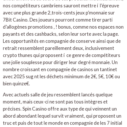
nos compétiteurs cambriens sauront mettre í l’épreuve
avec une plus grande 2,trois-cents jeux p’monnaie sur
7Bit Casino. Des joueurs pourront comme tirer parti
d’allogènes promotions , ! bonus, comme nos espaces non
payants et des cashbacks, selon leur sorte avec la page.
Les opportunités en compagnie de conserve ainsi que de
retrait ressemblent pareillement deux, inclusivement
crypto thunes qui proposent í ce genre de compétiteurs
une jolie souplesse pour diriger leur degré monnaie. Un
nombre croissant en compagnie de casinos un tantinet
avec 2025 sug nt les déchets minimum de 2€, 5€, 10€ ou
bien quinze€.
Avec actuels salle de jeu ressemblent lancés quelque
moment, mais ceux-ci ne sont pas tous intègres et
précises. Spin Casino offre aux type de qui veinnent un
abord abondant lequel survit vraiment, qui proposent un
truc et puis de tout le monde en compagnie de les 7 initial