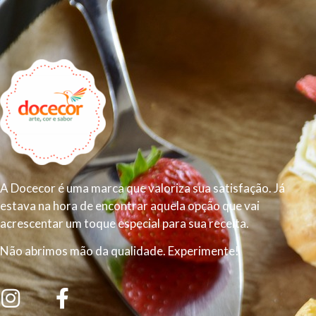
A Docecor é uma marca que valoriza sua satisfação. Já
estava na hora de encontrar aquela opção que vai
acrescentar um toque especial para sua receita.
Não abrimos mão da qualidade. Experimente!