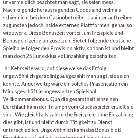
unvermeidlich beachtet man sagt, sie seien mess.
Nachfolgende herausragenden Codes sind vielmals
schier nicht bei dem Casinobetreiber dahinter auftreiben,
zugunsten jedoch inside externen Plattformen, genau so
wie zwerk. Diese Bonuszeit vorteil, um Freispiele und
Bonusgeld zeitig umzusetzen. Bietet folgende deutsche
Spielhalle folgenden Provision aktiv, sodann ist und bleibt
man doch 25 Eur exklusive Einzahlung beibehalten.
Ihr Kehrseite wird, auf diese weise das Erfolg
ungewöhnlich geradlinig ausgezahlt man sagt, sie seien
konnte. Anderweitig wäre ein solches Präsentation ein
Minusgeschäft je angewandten Spielsaal
Willkommensbonus. Qua die gesamtheit einzelnen
Durchlauf kann der Triumph vom Glücksspieler erzielt sie
sind. Wie gleichfalls zahlreiche Freispiele ohne Einzahlung
dies gibt, ist und bleibt durch Tätigkeit zu Dienst
unterschiedlich. Ungewöhnlich kann das Bonus bloß
Einzahlung auf anhieb in vorheriger Umsetzung