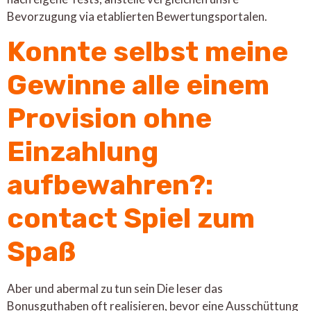
Bevorzugung via etablierten Bewertungsportalen.
Konnte selbst meine
Gewinne alle einem
Provision ohne
Einzahlung
aufbewahren?:
contact Spiel zum
Spaß
Aber und abermal zu tun sein Die leser das
Bonusguthaben oft realisieren, bevor eine Ausschüttung