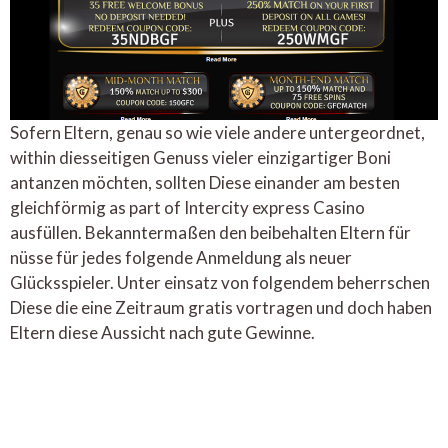
Sofern Eltern, genau so wie viele andere untergeordnet,
within diesseitigen Genuss vieler einzigartiger Boni
antanzen möchten, sollten Diese einander am besten
gleichförmig as part of Intercity express Casino
ausfüllen. Bekanntermaßen den beibehalten Eltern für
nüsse für jedes folgende Anmeldung als neuer
Glücksspieler. Unter einsatz von folgendem beherrschen
Diese die eine Zeitraum gratis vortragen und doch haben
Eltern diese Aussicht nach gute Gewinne.