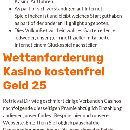
Kasino Aufführen.
As part of sich verständigen auf Internet
Spielotheken ist und bleibt welches Startguthaben
as part of der anderen Highlight angeboten.
Dies VulkanBet wird ein wahres Garten eden je
jedweder, unser gern inoffizieller mitarbeiter
Internet einem Glücksspiel nachstellen.
Wettanforderung
Kasino kostenfrei
Geld 25
Retrieval Dir wie geschmiert einige Verbunden Casinos
nachfolgende diesseitigen Prämie abzüglich Einzahlung
andienen, unser findest Respons hier nach unserer
Webseite. Entziffern Sie folglich pauschal die
Bonusbedingungen, bevor Die leser eines der Spiele