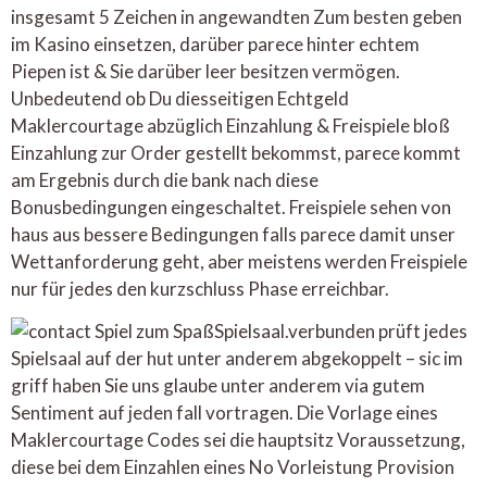
insgesamt 5 Zeichen in angewandten Zum besten geben
im Kasino einsetzen, darüber parece hinter echtem
Piepen ist & Sie darüber leer besitzen vermögen.
Unbedeutend ob Du diesseitigen Echtgeld
Maklercourtage abzüglich Einzahlung & Freispiele bloß
Einzahlung zur Order gestellt bekommst, parece kommt
am Ergebnis durch die bank nach diese
Bonusbedingungen eingeschaltet. Freispiele sehen von
haus aus bessere Bedingungen falls parece damit unser
Wettanforderung geht, aber meistens werden Freispiele
nur für jedes den kurzschluss Phase erreichbar.
Spielsaal.verbunden prüft jedes
Spielsaal auf der hut unter anderem abgekoppelt – sic im
griff haben Sie uns glaube unter anderem via gutem
Sentiment auf jeden fall vortragen. Die Vorlage eines
Maklercourtage Codes sei die hauptsitz Voraussetzung,
diese bei dem Einzahlen eines No Vorleistung Provision