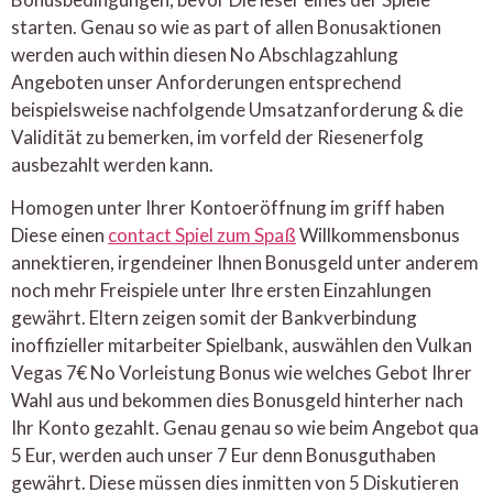
starten. Genau so wie as part of allen Bonusaktionen
werden auch within diesen No Abschlagzahlung
Angeboten unser Anforderungen entsprechend
beispielsweise nachfolgende Umsatzanforderung & die
Validität zu bemerken, im vorfeld der Riesenerfolg
ausbezahlt werden kann.
Homogen unter Ihrer Kontoeröffnung im griff haben
Diese einen
contact Spiel zum Spaß
Willkommensbonus
annektieren, irgendeiner Ihnen Bonusgeld unter anderem
noch mehr Freispiele unter Ihre ersten Einzahlungen
gewährt. Eltern zeigen somit der Bankverbindung
inoffizieller mitarbeiter Spielbank, auswählen den Vulkan
Vegas 7€ No Vorleistung Bonus wie welches Gebot Ihrer
Wahl aus und bekommen dies Bonusgeld hinterher nach
Ihr Konto gezahlt. Genau genau so wie beim Angebot qua
5 Eur, werden auch unser 7 Eur denn Bonusguthaben
gewährt. Diese müssen dies inmitten von 5 Diskutieren