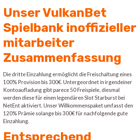
Unser VulkanBet
Spielbank inoffizieller
mitarbeiter
Zusammenfassung
Die dritte Einzahlung ermöglicht die Freischaltung eines
100% Provision bis 300€. Untergeordnet in irgendeiner
Kontoaufladung gibt parece 50 Freispiele, diesmal
werden diese für einen legendären Slot Starburst bei
NetEnt aktiviert. Unser Willkommenspaket umfasst den
120% Prämie solange bis 300€ für nachfolgende gute
Einzahlung.
Entsprechend