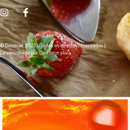
© Docecor 2023 | Todos os direitos reservados |
Desenvolvido por
Owl Interativa