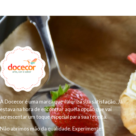
A Docecor é uma marca que valoriza sua satisfação. Já
estava na hora de encontrar aquela opção que vai
acrescentar um toque especial para sua receita.
Não abrimos mão da qualidade. Experimente!