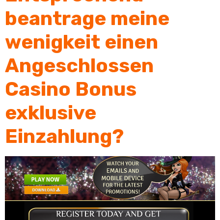
beantrage meine
wenigkeit einen
Angeschlossen
Casino Bonus
exklusive
Einzahlung?