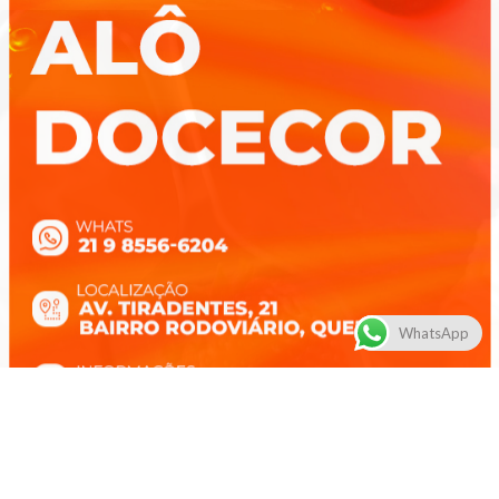
WhatsApp