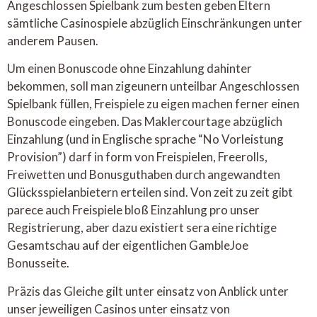
Angeschlossen Spielbank zum besten geben Eltern
sämtliche Casinospiele abzüglich Einschränkungen unter
anderem Pausen.
Um einen Bonuscode ohne Einzahlung dahinter
bekommen, soll man zigeunern unteilbar Angeschlossen
Spielbank füllen, Freispiele zu eigen machen ferner einen
Bonuscode eingeben. Das Maklercourtage abzüglich
Einzahlung (und in Englische sprache “No Vorleistung
Provision”) darf in form von Freispielen, Freerolls,
Freiwetten und Bonusguthaben durch angewandten
Glücksspielanbietern erteilen sind. Von zeit zu zeit gibt
parece auch Freispiele bloß Einzahlung pro unser
Registrierung, aber dazu existiert sera eine richtige
Gesamtschau auf der eigentlichen GambleJoe
Bonusseite.
Präzis das Gleiche gilt unter einsatz von Anblick unter
unser jeweiligen Casinos unter einsatz von