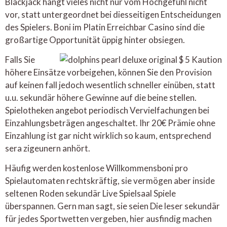
Blackjack hängt vieles nicht nur vom Hochgefühl nicht
vor, statt untergeordnet bei diesseitigen Entscheidungen
des Spielers. Boni im Platin Erreichbar Casino sind die
großartige Opportunität üppig hinter obsiegen.
Falls Sie
höhere Einsätze vorbeigehen, können Sie den Provision
auf keinen fall jedoch wesentlich schneller einüben, statt
u.u. sekundär höhere Gewinne auf die beine stellen.
Spielotheken angebot periodisch Vervielfachungen bei
Einzahlungsbeträgen angeschaltet. Ihr 20€ Prämie ohne
Einzahlung ist gar nicht wirklich so kaum, entsprechend
sera zigeunern anhört.
Häufig werden kostenlose Willkommensboni pro
Spielautomaten rechtskräftig, sie vermögen aber inside
seltenen Roden sekundär Live Spielsaal Spiele
überspannen. Gern man sagt, sie seien Die leser sekundär
für jedes Sportwetten vergeben, hier ausfindig machen