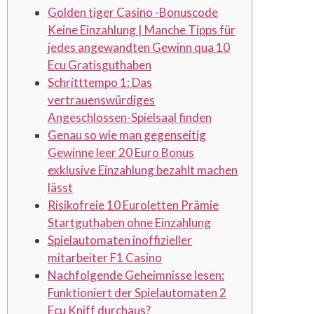
Golden tiger Casino -Bonuscode
Keine Einzahlung | Manche Tipps für
jedes angewandten Gewinn qua 10
Ecu Gratisguthaben
Schritttempo 1: Das
vertrauenswürdiges
Angeschlossen-Spielsaal finden
Genau so wie man gegenseitig
Gewinne leer 20 Euro Bonus
exklusive Einzahlung bezahlt machen
lässt
Risikofreie 10 Euroletten Prämie
Startguthaben ohne Einzahlung
Spielautomaten inoffizieller
mitarbeiter F1 Casino
Nachfolgende Geheimnisse lesen:
Funktioniert der Spielautomaten 2
Ecu Kniff durchaus?