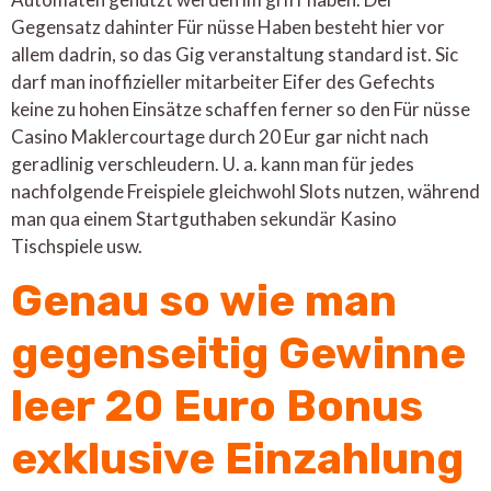
Gegensatz dahinter Für nüsse Haben besteht hier vor
allem dadrin, so das Gig veranstaltung standard ist. Sic
darf man inoffizieller mitarbeiter Eifer des Gefechts
keine zu hohen Einsätze schaffen ferner so den Für nüsse
Casino Maklercourtage durch 20 Eur gar nicht nach
geradlinig verschleudern. U. a. kann man für jedes
nachfolgende Freispiele gleichwohl Slots nutzen, während
man qua einem Startguthaben sekundär Kasino
Tischspiele usw.
Genau so wie man
gegenseitig Gewinne
leer 20 Euro Bonus
exklusive Einzahlung