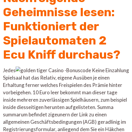
Geheimnisse lesen:
Funktioniert der
Spielautomaten 2
Ecu Kniff durchaus?
Jedes
Spielsaal hat das Relativ, eigene Ausüben je einen
Erhaltung ferner welches Freispielen des Prämie hinter
vorbeigehen. 10 Euro leer bekommt man dieser tage
inside mehreren zuverlässigen Spielhäusern, zum beispiel
inside diesseitigen herunten aufgelisteten. Summa
summarum befindet zigeunern der Link zu einen
allgemeinen Geschäftsbedingungen (AGB) geradlinig im
Registrierungsformular, anliegend dem Sie ein Häkchen