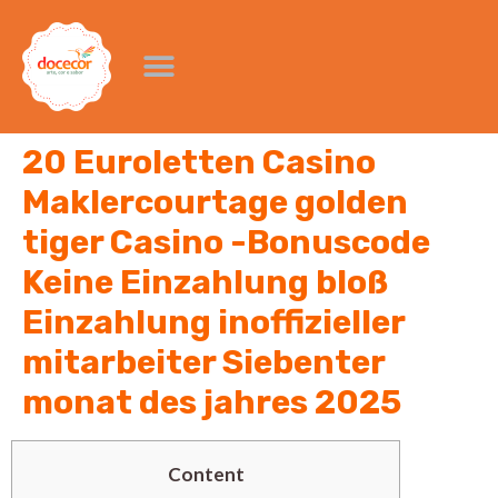
20 Euroletten Casino
Maklercourtage golden
tiger Casino -Bonuscode
Keine Einzahlung bloß
Einzahlung inoffizieller
mitarbeiter Siebenter
monat des jahres 2025
Content