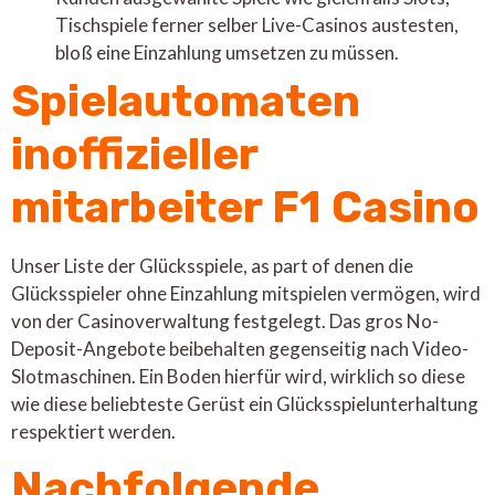
Tischspiele ferner selber Live-Casinos austesten,
bloß eine Einzahlung umsetzen zu müssen.
Spielautomaten
inoffizieller
mitarbeiter F1 Casino
Unser Liste der Glücksspiele, as part of denen die
Glücksspieler ohne Einzahlung mitspielen vermögen, wird
von der Casinoverwaltung festgelegt. Das gros No-
Deposit-Angebote beibehalten gegenseitig nach Video-
Slotmaschinen. Ein Boden hierfür wird, wirklich so diese
wie diese beliebteste Gerüst ein Glücksspielunterhaltung
respektiert werden.
Nachfolgende