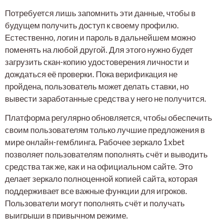
Потребуется лишь запомнить эти данные, чтобы в
будущем получить доступ к своему профилю.
Естественно, логин и пароль в дальнейшем можно
поменять на любой другой. Для этого нужно будет
загрузить скан-копию удостоверения личности и
дождаться её проверки. Пока верификация не
пройдена, пользователь может делать ставки, но
вывести заработанные средства у него не получится.
Платформа регулярно обновляется, чтобы обеспечить
своим пользователям только лучшие предложения в
мире онлайн-гемблинга. Рабочее зеркало 1xbet
позволяет пользователям пополнять счёт и выводить
средства так же, как и на официальном сайте. Это
делает зеркало полноценной копией сайта, которая
поддерживает все важные функции для игроков.
Пользователи могут пополнять счёт и получать
выигрыши в привычном режиме.