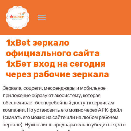
1xBet зеркало
официального сайта
1хБет вход на сегодня
через рабочие зеркала
Зеркала, соцсети, мессенджеры и мобильное
приложение образуют экосистему, которая
обеспечивает бесперебойный доступ к сервисам
компании. Но установить его можно через APK-файл
(скачать его можно на сайте или на любом рабочем
зеркале). Нужно лишь предварительно убедиться, что