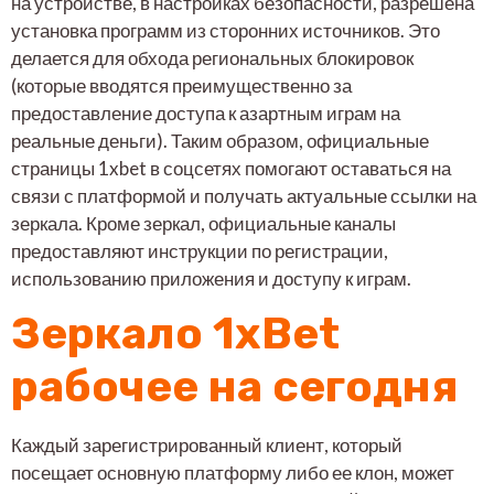
на устройстве, в настройках безопасности, разрешена
установка программ из сторонних источников.
Это
делается для обхода региональных блокировок
(которые вводятся преимущественно за
предоставление доступа к азартным играм на
реальные деньги). Таким образом, официальные
страницы 1xbet в соцсетях помогают оставаться на
связи с платформой и получать актуальные ссылки на
зеркала. Кроме зеркал, официальные каналы
предоставляют инструкции по регистрации,
использованию приложения и доступу к играм.
Зеркало 1xBet
рабочее на сегодня
Каждый зарегистрированный клиент, который
посещает основную платформу либо ее клон, может