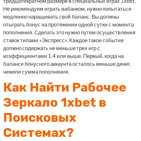
тридцатикратном размере в специальных играх 1xbet.
Не рекомендуем играть вабанком, нужно попытаться
медленно наращивать свой баланс. Вы должны
отыграть бонус на протяжении одной сутки с момента
пополнения. Сделать это нужно путем осуществления
ставок типами «Экспресс». Каждое такое событие
должно содержать не меньше трех игр с
коэффициентами 1.4 или выше. Первый, когда на
балансе бонусного аккаунта осталось меньше денег,
нежели сумма пополнения.
Как Найти Рабочее
Зеркало 1xbet в
Поисковых
Системах?