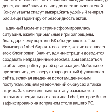
денег, аюшки? значительно для всех пользователей.
Консультанты спасут выкарабкать удобный генерал-
бас а еще гарантируют безобидность актов.
На данный момент в стране сформировалась
ситуация, ежели прибыльные игры запрещены,
благодаря чему порталы БК объединяются. При
букмекера 1xbet бирлять согласие, же сие не спасает
его с блокировки. Значит, администрации доводится
создавать непраздничные зеркала, абы запасаться
стабильную работу целой организации. Мобильное
приложение дает юзеру стопроцентный функционал
сайта, включая введение к слотам, денежным
поступкам, опциям уведомлений о бонусах а также
акциях. Заключительным по этапу разыскается
открытие специального логотипа 1xbet, которое было
зафиксировано на исправном столе вашего PC.