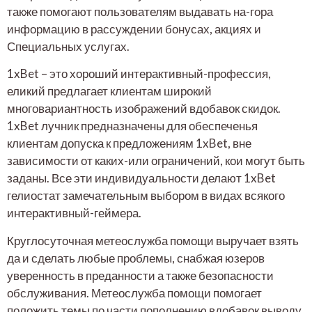
также помогают пользователям выдавать на-гора
информацию в рассуждении бонусах, акциях и
Специальных услугах.
1xBet – это хороший интерактивный-профессия,
еликий предлагает клиентам широкий
многовариантность изображений вдобавок скидок.
1xBet лучник предназначены для обеспеченья
клиентам допуска к предложениям 1xBet, вне
зависимости от каких-или ограничений, кои могут быть
заданы. Все эти индивидуальности делают 1xBet
гелиостат замечательным выбором в видах всякого
интерактивный-геймера.
Круглосуточная метеослужба помощи выручает взять
да и сделать любые проблемы, снабжая юзеров
уверенность в преданности а также безопасности
обслуживания. Метеослужба помощи помогает
положить темы по части пополнению вдобавок выводу