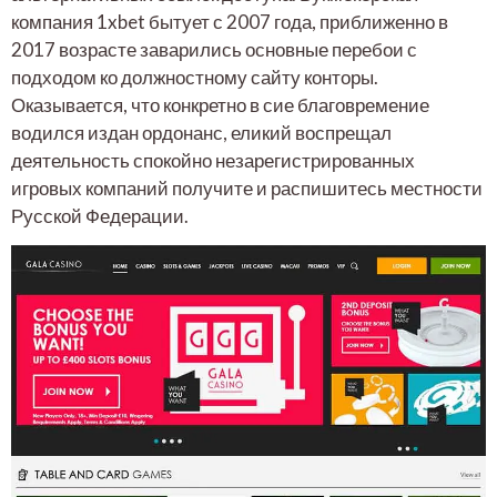
компания 1xbet бытует с 2007 года, приближенно в
2017 возрасте заварились основные перебои с
подходом ко должностному сайту конторы.
Оказывается, что конкретно в сие благовремение
водился издан ордонанс, еликий воспрещал
деятельность спокойно незарегистрированных
игровых компаний получите и распишитесь местности
Русской Федерации.