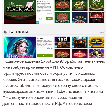
Подвижное адденда 1xbet для iOS работает неизменно
и не требует применения VPN. Обновления
гарантируют невинность и охрану личных данных
юзеров. Это выигрышно для тех, кто такой дорожит
высокостабильный пропуск и охрану своего имени.
Букмекерская авиакомпания 1xbet не имеет лицензии
ФНС получите и распишитесь реализация
деятельности на местности Рф. Аттестовываем