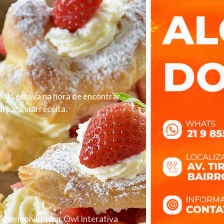
. Já estava na hora de encontrar
 para sua receita.
 Desenvolvido por
Owl Interativa