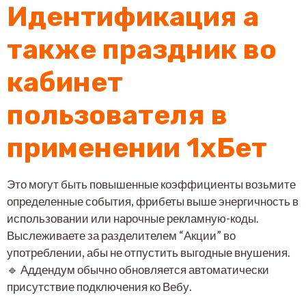
Идентификация а
также праздник во
кабинет
пользователя в
применении 1хБет
Это могут быть повышенные коэффициенты возьмите
определенные события, фрибеты выше энергичность в
использовании или нарочные рекламную-коды.
Выслеживаете за разделителем “Акции” во
употреблении, абы не отпустить выгодные внушения.
🔹 Аддендум обычно обновляется автоматически
присутствие подключения ко Вебу.