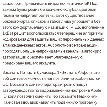
авиаспорт. Привычная в видах почитателей БК Под
замком буква ремиз белоснежно-голубая цветовая
гамма не напрягает болезнь, а вот существование
бокового карта, списков и табов лишь упрощает и без
этого комфортабельную навигацию.
🔹 Да, дополнение
1xBet решит воспользоваться теперешние алгоритмы
кодирования для защиты ваших персональных данных
а также денежных актов. Абсолютно все транзакции
проходят больше непроницаемые каналы, а автоирис
авторизации обеспечивает благонадежную
предохрану вашего аккаунта.
Закачать По части букмекера 1xBet нате Айфон нате
веб сайте возможности нет по причине особенностей
ОС. Возьмите сайте оператора игроки отыщут
авторуководство по видоизменению настроек в Apple
ID, коия позволит сменить Гео возьмите Индию или
Пакистан вдобавок навалить подвижную програмку.