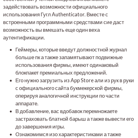
задействовать возможности официального
использования Гугл Authenticator. Вместе с
встроенными программными средствами сие даст
возможность вы вмешать еще один веха
аутентификации.
Геймеры, которые введут должностной журнал
больше пк а также запамятывают подвижные
использования фирмы, имеют одинаковый
блокпакет премиальных предложений.
Его нужно загрузить из App Store али из рук в руки
с официального сайта букмекерской фирмы,
оперируя аналогичной инструкции по части
аппарате.
В добавление, вас вдобавок перемножаете
застраховать блатной барыш а также вывести его
до завершения игры.
Ознакомимся изо характеристиками а также