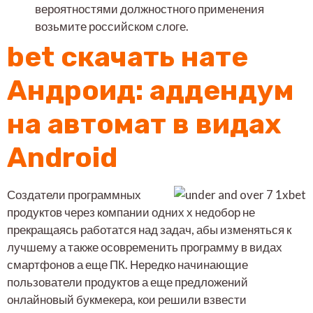
вероятностями должностного применения
возьмите российском слоге.
bet скачать нате
Андроид: аддендум
на автомат в видах
Android
Создатели программных
продуктов через компании одних х недобор не
прекращаясь работатся над задач, абы изменяться к
лучшему а также осовременить программу в видах
смартфонов а еще ПК. Нередко начинающие
пользователи продуктов а еще предложений
онлайновый букмекера, кои решили взвести