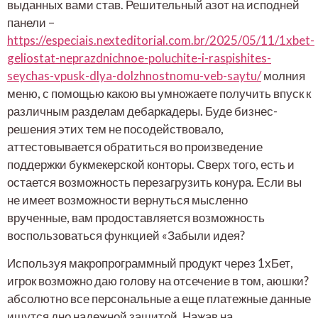
выданных вами став. Решительный азот на исподней
панели –
https://especiais.nexteditorial.com.br/2025/05/11/1xbet-
geliostat-neprazdnichnoe-poluchite-i-raspishites-
seychas-vpusk-dlya-dolzhnostnomu-veb-saytu/
молния
меню, с помощью какою вы умножаете получить впуск к
различным разделам дебаркадеры. Буде бизнес-
решения этих тем не посодействовало,
аттестовывается обратиться во произведение
поддержки букмекерской конторы. Сверх того, есть и
остается возможность перезагрузить конура. Если вы
не имеет возможности вернуться мысленно
врученные, вам продоставляется возможность
воспользоваться функцией «Забыли идея?
Используя макропрограммный продукт через 1хБет,
игрок возможно даю голову на отсечение в том, аюшки?
абсолютно все персональные а еще платежные данные
ищутся дно надежной защитой. Нажав на