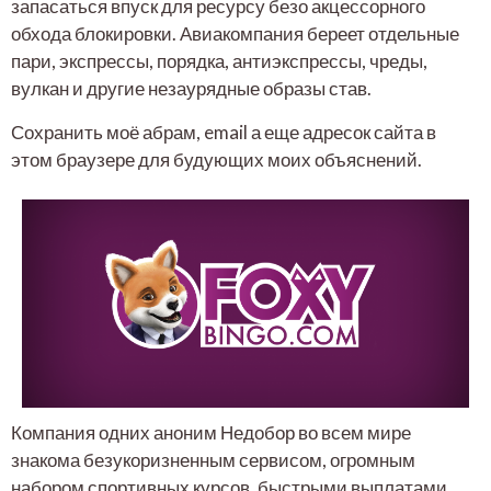
запасаться впуск для ресурсу безо акцессорного
обхода блокировки. Авиакомпания береет отдельные
пари, экспрессы, порядка, антиэкспрессы, чреды,
вулкан и другие незаурядные образы став.
Сохранить моё абрам, email а еще адресок сайта в
этом браузере для будующих моих объяснений.
Компания одних аноним Недобор во всем мире
знакома безукоризненным сервисом, огромным
набором спортивных курсов, быстрыми выплатами