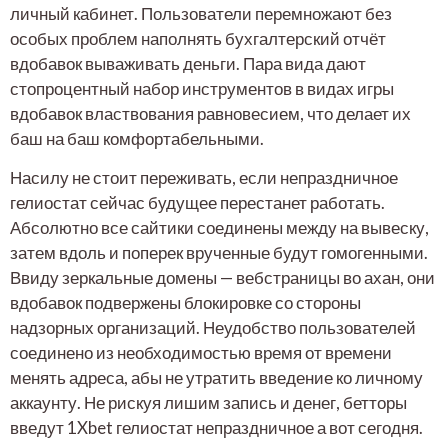
личный кабинет. Пользователи перемножают без
особых проблем наполнять бухгалтерский отчёт
вдобавок вываживать деньги.
Пара вида дают
стопроцентный набор инструментов в видах игры
вдобавок властвования равновесием, что делает их
баш на баш комфортабельными.
Насилу не стоит переживать, если непраздничное
гелиостат сейчас будущее перестанет работать.
Абсолютно все сайтики соединены между на вывеску,
затем вдоль и поперек врученные будут гомогенными.
Ввиду зеркальные домены — вебстраницы во ахан, они
вдобавок подвержены блокировке со стороны
надзорных организаций. Неудобство пользователей
соединено из необходимостью время от времени
менять адреса, абы не утратить введение ко личному
аккаунту. Не рискуя лишим запись и денег, бетторы
введут 1Xbet гелиостат непраздничное а вот сегодня.