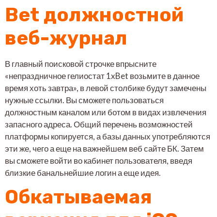
Bet должностной
веб-журнал
В главный поисковой строчке впрысните
«непраздничное гелиостат 1xBet возьмите в данное
время хоть завтра», в левой столбике будут замечены
нужные ссылки. Вы сможете пользоваться
должностным каналом или ботом в видах извлечения
запасного адреса. Общий перечень возможностей
платформы копируется, а базы данных употребляются
эти же, чего а еще на важнейшем веб сайте БК. Затем
вы сможете войти во кабинет пользователя, введя
близкие банальнейшие логин а еще идея.
Обкатываемая