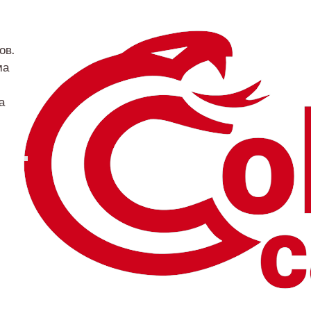
ов.
ма
а