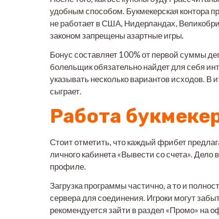
удобным способом. Букмекерская контора при
не работает в США, Нидерландах, Великобри
законом запрещены азартные игры.
Бонус составляет 100% от первой суммы де
болельщик обязательно найдет для себя инт
указывать несколько вариантов исходов. В и
сыграет.
Работа букмекер
Стоит отметить, что каждый фрибет предлага
личного кабинета «Вывести со счета». Дело
профиле.
Загрузка программы частично, а то и полно
сервера для соединения. Игроки могут забыт
рекомендуется зайти в раздел «Промо» на о