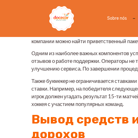
1xbet 1хБет букмекер
на Официальный сайт
Sobre nós
Эта информация очень помогает в прогнозир
компании можно найти приветственный пакет
Одним из наиболее важных компонентов успе
отзывов о работе поддержки. Операторы не 
улучшению сервиса. По завершении процеду
Также букмекер не ограничивается ставкам
ставки. Например, на победителя следующе
игрок должен угадать результат 15-ти матч
хоккея с участием популярных команд.
Вывод средств и
дорохов