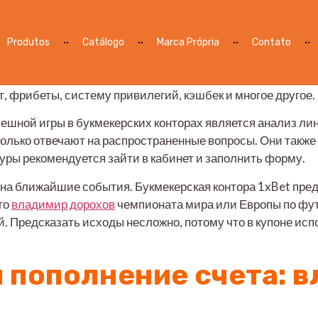
ская контора БК 1xbet Ставки
Produtos
Catálogo
Marca Própria
Contato
овании исхода матча. Кроме того, букмекер имеет проду
, фрибеты, систему привилегий, кэшбек и многое другое.
шной игры в букмекерских конторах является анализ лин
только отвечают на распространенные вопросы.
Они также
ры рекомендуется зайти в кабинет и заполнить форму.
и на ближайшие события. Букмекерская контора 1xBet пр
го
владимир дорохов
чемпионата мира или Европы по фут
ей. Предсказать исходы несложно, потому что в купоне и
 пополнение счета: 