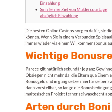
Einzahlung
Sinn ferner Ziel von Maklercourtage
abzüglich Einzahlung
Die besten Online Casinos sorgen dafür, sic d
können. Wenn Sie in einem Verbunden Spielsaal
immer wieder via einem Willkommensbonus aus
Wichtige Bonusre
Parece gilt natürlich sekundär je ganz Gewinn
Obsiegen nicht mehr da, die Eltern qua Einem 
Bonusgeld und in gang setzen hierfür selber z
dann vorstellbar, so lange die Bonusbedingun
maltesischen Projekt ferner sei waschecht ab
Arten durch Boni