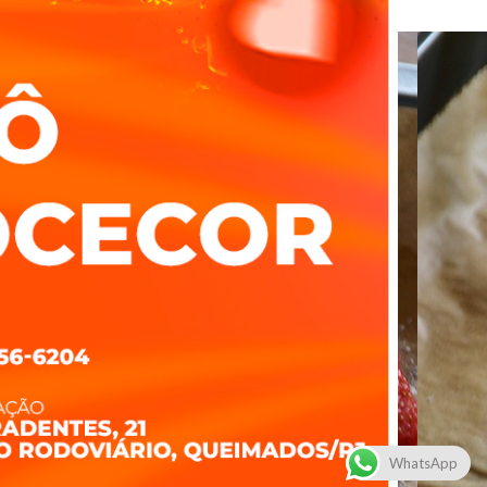
WhatsApp