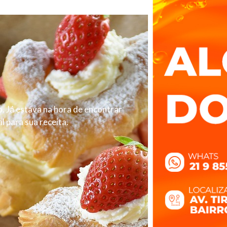
. Já estava na hora de encontrar
 para sua receita.