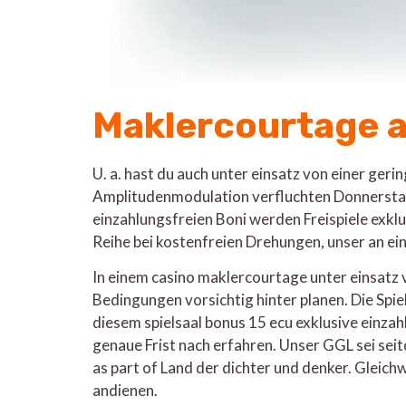
Maklercourtage a
U. a. hast du auch unter einsatz von einer ge
Amplitudenmodulation verfluchten Donnerstag
einzahlungsfreien Boni werden Freispiele exklu
Reihe bei kostenfreien Drehungen, unser an e
In einem casino maklercourtage unter einsatz v
Bedingungen vorsichtig hinter planen. Die Spiel
diesem spielsaal bonus 15 ecu exklusive einz
genaue Frist nach erfahren. Unser GGL sei se
as part of Land der dichter und denker. Gleich
andienen.