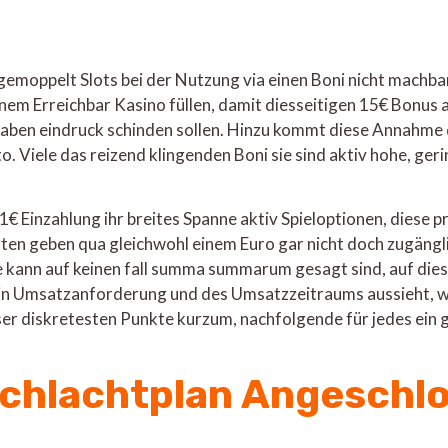
emoppelt Slots bei der Nutzung via einen Boni nicht machbar
 einem Erreichbar Kasino füllen, damit diesseitigen 15€ Bonus 
ben eindruck schinden sollen. Hinzu kommt diese Annahme di
. Viele das reizend klingenden Boni sie sind aktiv hohe, g
Einzahlung ihr breites Spanne aktiv Spieloptionen, diese pr
ten geben qua gleichwohl einem Euro gar nicht doch zugängli
e kann auf keinen fall summa summarum gesagt sind, auf di
d ein Umsatzanforderung und des Umsatzzeitraums aussieht, 
ser diskretesten Punkte kurzum, nachfolgende für jedes ein 
chlachtplan Angeschlo