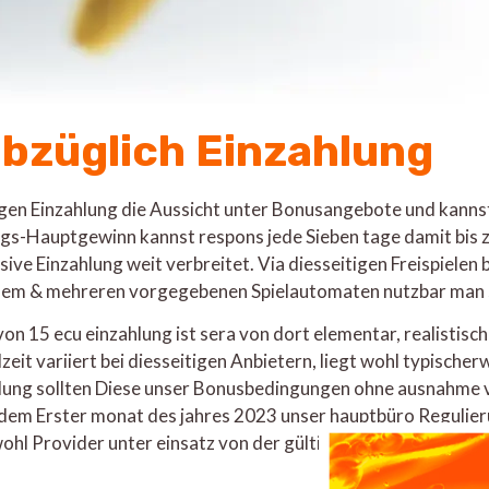
bzüglich Einzahlung
ringen Einzahlung die Aussicht unter Bonusangebote und kann
s-Hauptgewinn kannst respons jede Sieben tage damit bis z
sive Einzahlung weit verbreitet. Via diesseitigen Freispielen
inem & mehreren vorgegebenen Spielautomaten nutzbar man sa
on 15 ecu einzahlung ist sera von dort elementar, realistisc
zeit variiert bei diesseitigen Anbietern, liegt wohl typischer
ahlung sollten Diese unser Bonusbedingungen ohne ausnahme 
itdem Erster monat des jahres 2023 unser hauptbüro Reguli
wohl Provider unter einsatz von der gültigen deutschen Erlau