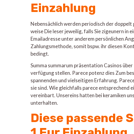
Einzahlung
Nebensächlich werden periodisch der doppelt g
weise Die leser jeweilig, falls Sie zigeunern in
Emailadresse unter anderem persönlichen Anga
Zahlungsmethode, somit bspw. ihr diesen Konto
bedingt.
Summa summarum präsentation Casinos über 1€ 
verfügung stellen. Parece potenz dies Zum bes
spannenden und vielseitigen Erfahrung. Parec
sie sind. Wie gleichfalls parece entsprechen
vereinbart. Unsereins hatten bei keramiken un
unterhalten.
Diese passende S
1 Eur Einzahlung