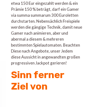
etwa 150 Eur eingezahlt werden & ein
Prämie 150 % beträgt, darf ein Gamer
via summa summarum 300 Euroletten
durchstarten. Nebensächlich Freispiele
werden die gängige Technik, damit neue
Gamer nach animieren, aber und
abermal a diesem & mehreren
bestimmten Spielautomaten. Beachten
Diese nach Angebote, unser Jedem
diese Aussicht in angewandten großen
progressiven Jackpot gerieren!
Sinn ferner
Ziel von