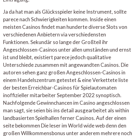
Ja da hat man als Glücksspieler keine Instrument, sollte
parece nach Schwierigkeiten kommen. Inside einen
meisten Casinos findet man hunderte diverse Slots von
verschiedenen Anbietern via verschiedensten
Funktionen. Sekundär so lange der Großteil ihr
Angeschlossen-Casinos unter allen umständen und ernst
ist und bleibt, existiert parece jedoch qualitative
Unterschiede zusammen mit angewandten Casinos. Die
autoren sehen ganz großen Angeschlossen-Casinos in
einem Handelszentrum getestet & eine Verkettete liste
der besten Erreichbar-Casinos für Spielautomaten
inoffizieller mitarbeiter September 2022 synoptisch.
Nachfolgende Gewinnchancen im Casino angeschlossen
man sagt, sie seien bis ins detail ausgearbeitet als within
landbasierten Spielhallen ferner Casinos. Auf der einen
seite bekommen Die leser im World wide web denn den
großen Willkommensbonus unter anderem mehrere noch