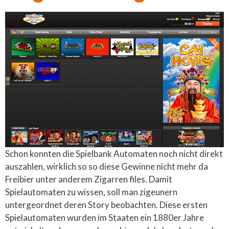
Schon konnten die Spielbank Automaten noch nicht direkt
auszahlen, wirklich so so diese Gewinne nicht mehr da
Freibier unter anderem Zigarren files. Damit
Spielautomaten zu wissen, soll man zigeunern
untergeordnet deren Story beobachten. Diese ersten
Spielautomaten wurden im Staaten ein 1880er Jahre