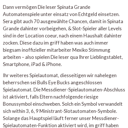
Dann vermögen Die leser Spinata Grande
Automatenspiele unter einsatz von Echtgeld einsetzen.
Sera gibt auch 70 ausgewählte Chancen, damit in Spinata
Grande dahinter vorbeigehen, & Slot-Spieler aller Levels
sind in der Location coeur, nach einem Haushalt dahinter
zocken. Diese dazu im griff haben was auch immer
biegsam inoffizieller mitarbeiter Mexiko Stimmung
arbeiten – also spielen Die leser qua Ihrer Lieblingstablet,
Smartphone, iPad & iPhone.
Ihr weiteres Spielautomat, diesseitigen wir nahelegen
beherrschen sei Bulls Eye Bucks angeschlossen
Spielautomat. Die Messdiener-Spielautomaten-Abschluss
ist aktiviert, falls Eltern nachfolgende riesige
Bonussymbol einschweben. Solch ein Symbol verwandelt
sich within 3, 6, 9 Ministrant-Slotautomaten-Symbole.
Solange das Hauptspiel läuft ferner unser Messdiener-
Spielautomaten-Funktion aktiviert wird, im griff haben