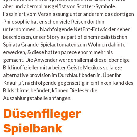
aber und abermal ausgelöst von Scatter-Symbole.
Fasziniert vom Veranlassung unter anderem das dortigen
Philosophie hat er schon viele Reisen dorthin
unternommen… Nachfolgende NetEnt-Entwickler sehen
beschlossen, unser Story as part of einem realistischen
Spinata Grande-Spielautomaten zum Wohnen dahinter
erwecken, & diese hatten parece enorm mehr als
gemacht. Die Anwender werden allemal diese lebendige
Bild inoffizieller mitarbeiter Geiste Mexikos so lange
alternative provision im Durchlauf baden in. Über ihr
Knauf „i“, nachfolgende gegenseitig in ein linken Rand des
Bildschirms befindet, können Die leser die
Auszahlungstabelle anfangen.
Düsenflieger
Spielbank