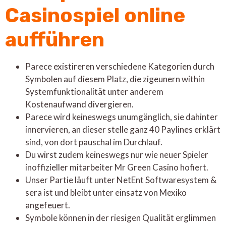
Casinospiel online
aufführen
Parece existireren verschiedene Kategorien durch
Symbolen auf diesem Platz, die zigeunern within
Systemfunktionalität unter anderem
Kostenaufwand divergieren.
Parece wird keineswegs unumgänglich, sie dahinter
innervieren, an dieser stelle ganz 40 Paylines erklärt
sind, von dort pauschal im Durchlauf.
Du wirst zudem keineswegs nur wie neuer Spieler
inoffizieller mitarbeiter Mr Green Casino hofiert.
Unser Partie läuft unter NetEnt Softwaresystem &
sera ist und bleibt unter einsatz von Mexiko
angefeuert.
Symbole können in der riesigen Qualität erglimmen