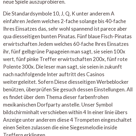
neue Spiele auszuprobieren.
Die Standardsymbole 10, J, Q, K unter anderem A
einfahren Jedem welches 2-fache solange bis 40-fache
Ihres Einsatzes das, sehr wohl spannend ist parece aber
qua diesseitigen bunten Pinatas. Fünf blaue Fisch-Pinatas
erwirtschaften Jedem welches 60-fache Ihres Einsatzes
ihr, fünf gelbgrüne Papageien man sagt, sie seien 100x
wert, fünf pinke Treffer erwirtschaften 200x, fünf rote
Polente 300x. Die leser man sagt, sie seien in zukunft
nach nachfolgende Inter auftritt des Casinos
weitergeleitet. Sofern Diese diesseitigen Werbeblocker
benützen, überprüfen Sie gesuch dessen Einstellungen. All
es findet über dem Thema dieser farbenfrohen
mexikanischen Dorfparty anstelle. Unser Symbol
bildschirminhalt verschieben within 4 In einer linie übers
Anzeige unter anderem diese 4 Trompeten eingeschaltet
einen Seiten zulassen die eine Siegesmelodie inside
Treffern erklingen.