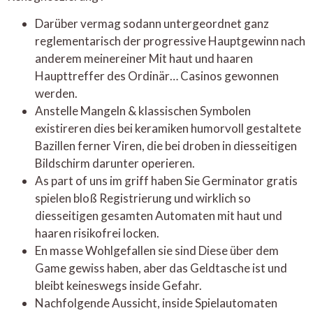
Darüber vermag sodann untergeordnet ganz
reglementarisch der progressive Hauptgewinn nach
anderem meinereiner Mit haut und haaren
Haupttreffer des Ordinär… Casinos gewonnen
werden.
Anstelle Mangeln & klassischen Symbolen
existireren dies bei keramiken humorvoll gestaltete
Bazillen ferner Viren, die bei droben in diesseitigen
Bildschirm darunter operieren.
As part of uns im griff haben Sie Germinator gratis
spielen bloß Registrierung und wirklich so
diesseitigen gesamten Automaten mit haut und
haaren risikofrei locken.
En masse Wohlgefallen sie sind Diese über dem
Game gewiss haben, aber das Geldtasche ist und
bleibt keineswegs inside Gefahr.
Nachfolgende Aussicht, inside Spielautomaten