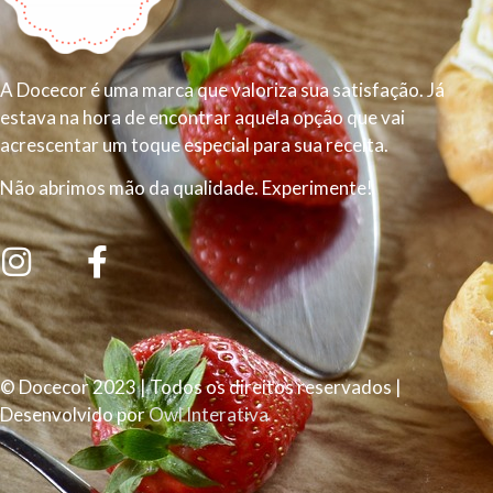
A Docecor é uma marca que valoriza sua satisfação. Já
estava na hora de encontrar aquela opção que vai
acrescentar um toque especial para sua receita.
Não abrimos mão da qualidade. Experimente!
© Docecor 2023 | Todos os direitos reservados |
Desenvolvido por
Owl Interativa