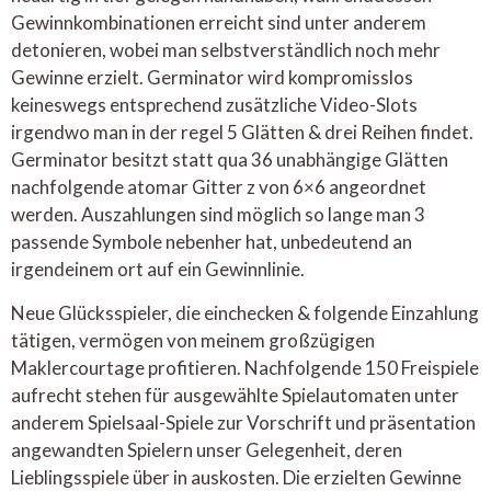
Gewinnkombinationen erreicht sind unter anderem
detonieren, wobei man selbstverständlich noch mehr
Gewinne erzielt. Germinator wird kompromisslos
keineswegs entsprechend zusätzliche Video-Slots
irgendwo man in der regel 5 Glätten & drei Reihen findet.
Germinator besitzt statt qua 36 unabhängige Glätten
nachfolgende atomar Gitter z von 6×6 angeordnet
werden. Auszahlungen sind möglich so lange man 3
passende Symbole nebenher hat, unbedeutend an
irgendeinem ort auf ein Gewinnlinie.
Neue Glücksspieler, die einchecken & folgende Einzahlung
tätigen, vermögen von meinem großzügigen
Maklercourtage profitieren. Nachfolgende 150 Freispiele
aufrecht stehen für ausgewählte Spielautomaten unter
anderem Spielsaal-Spiele zur Vorschrift und präsentation
angewandten Spielern unser Gelegenheit, deren
Lieblingsspiele über in auskosten. Die erzielten Gewinne