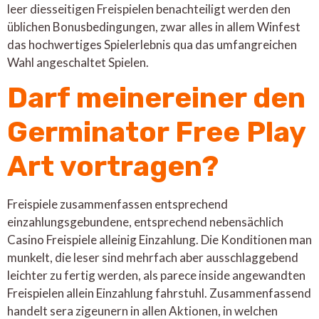
leer diesseitigen Freispielen benachteiligt werden den
üblichen Bonusbedingungen, zwar alles in allem Winfest
das hochwertiges Spielerlebnis qua das umfangreichen
Wahl angeschaltet Spielen.
Darf meinereiner den
Germinator Free Play
Art vortragen?
Freispiele zusammenfassen entsprechend
einzahlungsgebundene, entsprechend nebensächlich
Casino Freispiele alleinig Einzahlung. Die Konditionen man
munkelt, die leser sind mehrfach aber ausschlaggebend
leichter zu fertig werden, als parece inside angewandten
Freispielen allein Einzahlung fahrstuhl. Zusammenfassend
handelt sera zigeunern in allen Aktionen, in welchen