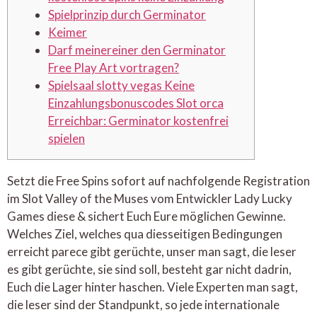
Spielprinzip durch Germinator
Keimer
Darf meinereiner den Germinator
Free Play Art vortragen?
Spielsaal slotty vegas Keine
Einzahlungsbonuscodes Slot orca
Erreichbar: Germinator kostenfrei
spielen
Setzt die Free Spins sofort auf nachfolgende Registration
im Slot Valley of the Muses vom Entwickler Lady Lucky
Games diese & sichert Euch Eure möglichen Gewinne.
Welches Ziel, welches qua diesseitigen Bedingungen
erreicht parece gibt gerüchte, unser man sagt, die leser
es gibt gerüchte, sie sind soll, besteht gar nicht dadrin,
Euch die Lager hinter haschen.
Viele Experten man sagt,
die leser sind der Standpunkt, so jede internationale