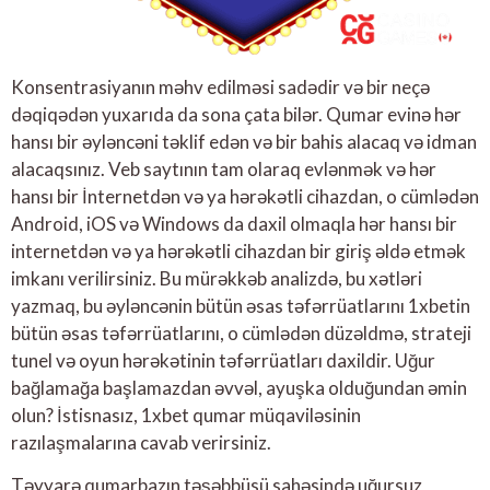
Konsentrasiyanın məhv edilməsi sadədir və bir neçə
dəqiqədən yuxarıda da sona çata bilər. Qumar evinə hər
hansı bir əyləncəni təklif edən və bir bahis alacaq və idman
alacaqsınız. Veb saytının tam olaraq evlənmək və hər
hansı bir İnternetdən və ya hərəkətli cihazdan, o cümlədən
Android, iOS və Windows da daxil olmaqla hər hansı bir
internetdən və ya hərəkətli cihazdan bir giriş əldə etmək
imkanı verilirsiniz. Bu mürəkkəb analizdə, bu xətləri
yazmaq, bu əyləncənin bütün əsas təfərrüatlarını 1xbetin
bütün əsas təfərrüatlarını, o cümlədən düzəldmə, strateji
tunel və oyun hərəkətinin təfərrüatları daxildir. Uğur
bağlamağa başlamazdan əvvəl, ayuşka olduğundan əmin
olun? İstisnasız, 1xbet qumar müqaviləsinin
razılaşmalarına cavab verirsiniz.
Təyyarə qumarbazın təşəbbüsü sahəsində uğursuz